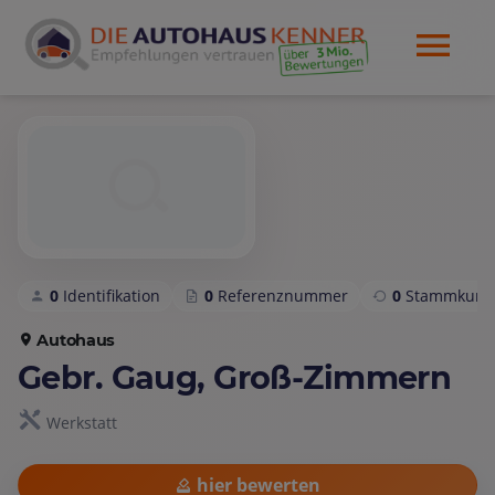
0
Identifikation
0
Referenznummer
0
Stammkund
Autohaus
Gebr. Gaug, Groß-Zimmern
Werkstatt
hier bewerten