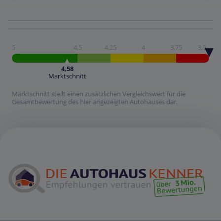
5
4,5
4,25
4
3,75
3,5
4,58
Marktschnitt
Marktschnitt stellt einen zusätzlichen Vergleichswert für die
Gesamtbewertung des hier angezeigten Autohauses dar.