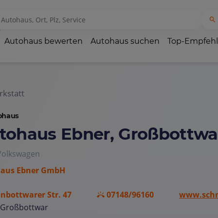
Autohaus bewerten
Autohaus suchen
Top-Empfeh
kstatt
ohaus
tohaus Ebner, Großbottwa
 Volkswagen
aus Ebner GmbH
inbottwarer Str. 47
07148/96160
www.schn
 Großbottwar