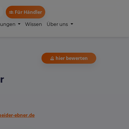
Für Händler
lungen
Wissen
Über uns
hier bewerten
r
eider-ebner.de