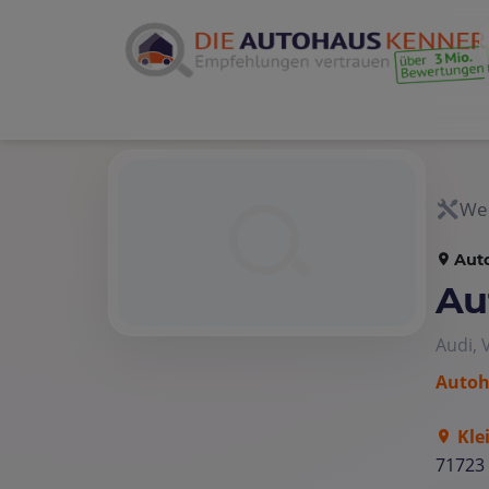
Wer
Aut
Au
Audi,
Autoh
Kle
71723