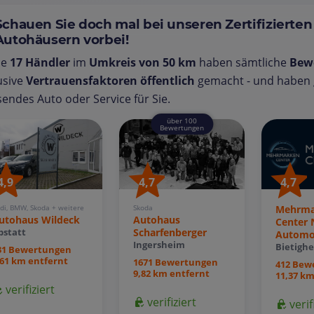
Schauen Sie doch mal bei unseren Zertifizierten
Autohäusern vorbei!
se
17 Händler
im
Umkreis von 50 km
haben sämtliche
Bew
usive
Vertrauensfaktoren öffentlich
gemacht - und haben g
endes Auto oder Service für Sie.
über 100
Bewertungen
4,9
4,7
4,7
di, BMW, Skoda + weitere
Mehrma
Skoda
utohaus Wildeck
Autohaus
Center
Scharfenberger
bstatt
Automo
Ingersheim
Bietigh
31 Bewertungen
,61 km entfernt
1671 Bewertungen
412 Bew
9,82 km entfernt
11,37 km
verifiziert
verifiziert
verif