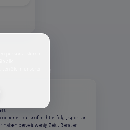
zu personalisieren
ie alle
lten Sie in unserer
f
ert:
rochener Rückruf nicht erfolgt, spontan
r haben derzeit wenig Zeit , Berater