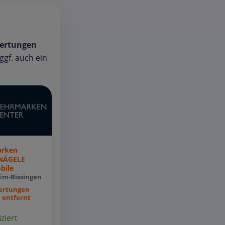
ertungen
gf. auch ein
rken
 NÄGELE
bile
eim-Bissingen
ertungen
 entfernt
iziert