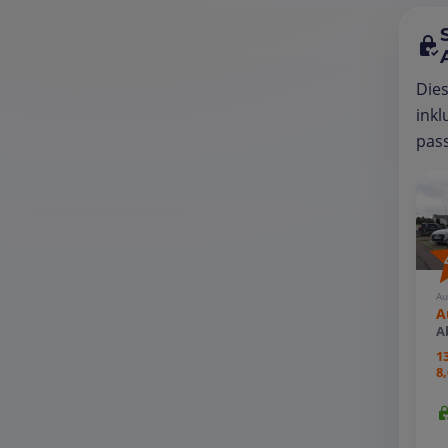
Die
inkl
pass
Au
A
A
1
8