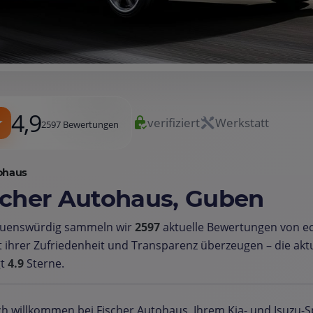
4,9
verifiziert
Werkstatt
2597 Bewertungen
ohaus
scher Autohaus, Guben
auenswürdig sammeln wir
2597
aktuelle Bewertungen von e
t ihrer Zufriedenheit und Transparenz überzeugen – die ak
gt
4.9
Sterne.
ch willkommen bei Fischer Autohaus, Ihrem Kia- und Isuzu-Sp