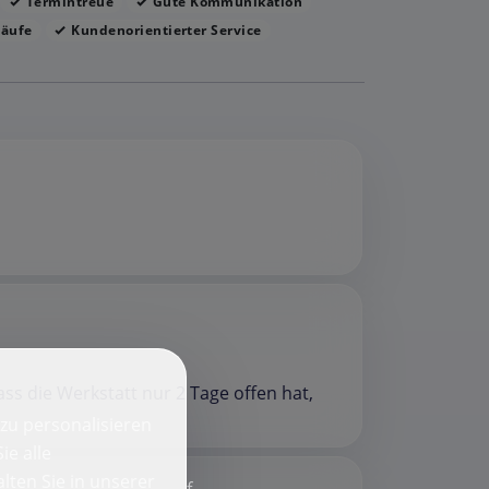
Termintreue
Gute Kommunikation
läufe
Kundenorientierter Service
ss die Werkstatt nur 2 Tage offen hat,
zu personalisieren
ie alle
lten Sie in unserer