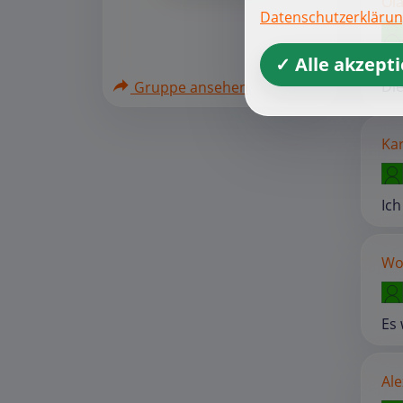
Ola
Datenschutzerkläru
✓ Alle akzept
Ich
Die
Gruppe ansehen
Kar
Ich
Wo
Es 
Ale