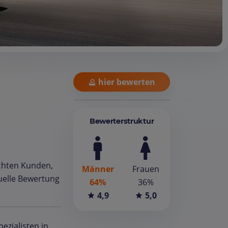
hier bewerten
Bewerterstruktur
chten Kunden,
Männer
Frauen
tuelle Bewertung
64%
36%
4,9
5,0
ezialisten in