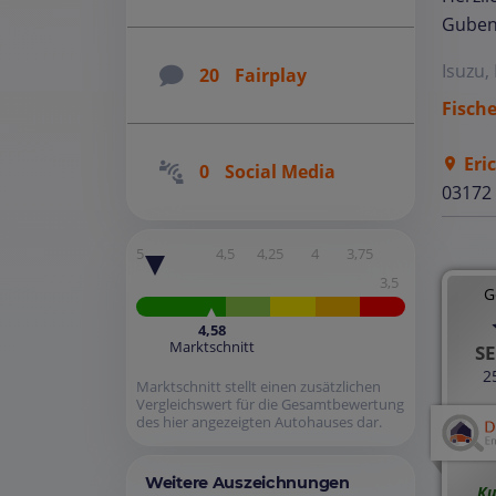
Gube
Isuzu, 
20
Fairplay
Fische
Eri
0
Social Media
03172
5
4,5
4,25
4
3,75
3,5
G
4,58
Marktschnitt
SE
2
Marktschnitt stellt einen zusätzlichen
Vergleichswert für die Gesamtbewertung
des hier angezeigten Autohauses dar.
Weitere Auszeichnungen
Ku