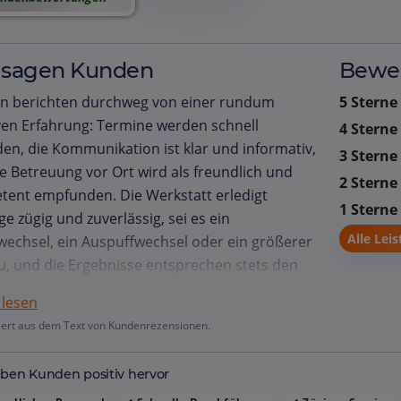
 sagen Kunden
Bewer
n berichten durchweg von einer rundum
5 Sterne
ven Erfahrung: Termine werden schnell
4 Sterne
en, die Kommunikation ist klar und informativ,
3 Sterne
e Betreuung vor Ort wird als freundlich und
2 Sterne
ent empfunden. Die Werkstatt erledigt
1 Sterne
ge zügig und zuverlässig, sei es ein
Alle Lei
echsel, ein Auspuffwechsel oder ein größerer
 und die Ergebnisse entsprechen stets den
ungen. Viele betonen, dass die gesamte
 lesen
lung reibungslos verläuft, ohne
iert aus dem Text von Kundenrezensionen.
andungen, und dass sie sich gut aufgehoben
. Auch die Servicequalität wird als erstklassig
ben Kunden positiv hervor
ieben, wobei die Mitarbeiter stets hilfsbereit