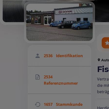
2536
Identifikation
Aut
Fi
2534
Vertr
Referenznummer
die mi
beträ
1657
Stammkunde
Herzli