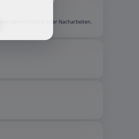
f
r eine Beanstandung oder Nacharbeiten.