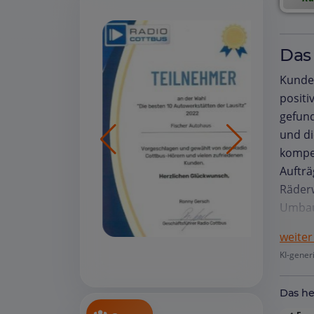
Das
Kunde
positi
gefund
und di
kompet
Aufträ
Räderw
Umbau,
Erwart
weiter
Abwick
KI-gener
Beanst
fühlen
Das he
beschr