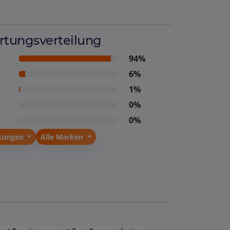
tungsverteilung
94%
6%
1%
0%
0%
stungen
Alle Marken