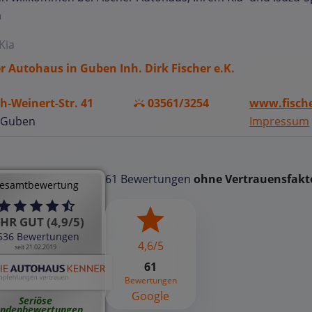
n
Kia
r Autohaus in Guben Inh. Dirk Fischer e.K.
ch-Weinert-Str. 41
03561/3254
www.fisch
 Guben
Impressum
61 Bewertungen
ohne Vertrauensfakt
esamtbewertung
HR GUT (4,9/5)
536 Bewertungen
4,6/5
seit 21.02.2019
61
Bewertungen
Google
Seriöse
ndenbewertungen