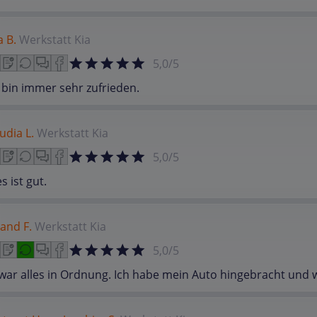
a B.
Werkstatt
Kia
5,0/5
 bin immer sehr zufrieden.
udia L.
Werkstatt
Kia
5,0/5
es ist gut.
and F.
Werkstatt
Kia
5,0/5
war alles in Ordnung. Ich habe mein Auto hingebracht und 