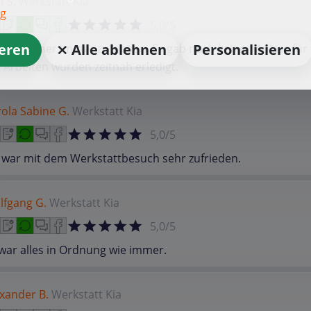
f S.
Werkstatt
Kia
ng
5,0/5
ieren
⨯ Alle ablehnen
Personalisieren
 war bisher immer zufrieden. Es gab noch keinen Anlass fü
 Arbeiten wurden zeitnah erledigt.
ola Sabine G.
Werkstatt
Kia
5,0/5
 war mit dem Werkstattbesuch sehr zufrieden.
lfgang G.
Werkstatt
Kia
5,0/5
war alles in Ordnung wie immer.
xander B.
Werkstatt
Kia