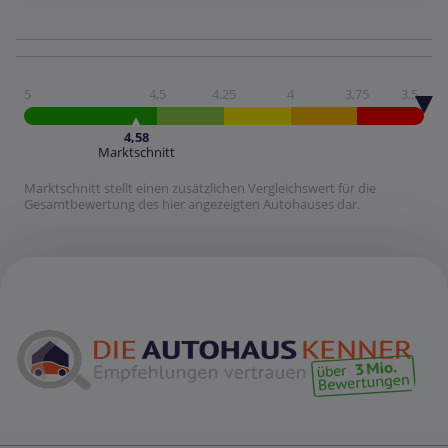
5
4,5
4,25
4
3,75
3,5
4,58
Marktschnitt
Marktschnitt stellt einen zusätzlichen Vergleichswert für die
Gesamtbewertung des hier angezeigten Autohauses dar.