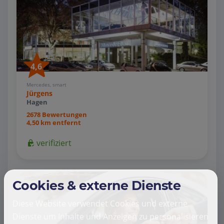
4,6
Mercedes, smart
Jürgens
Hagen
2678 Bewertungen
4,50 km entfernt
verifiziert
Cookies & externe Dienste
Diese Website verwendet Cookies und externe
Dienste um Inhalte und Anzeigen zu personalisieren