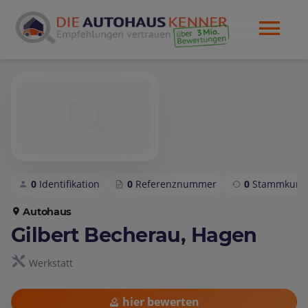
0
Identifikation
0
Referenznummer
0
Stammkund
Autohaus
Gilbert Becherau, Hagen
Werkstatt
hier bewerten