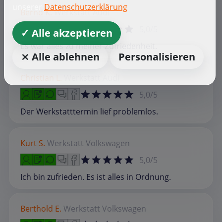
unserer
Datenschutzerklärung
Bernd K.
Werkstatt
Audi
5,0/5
✓ Alle akzeptieren
Es war alles zu meiner Zufriedenheit.
⨯ Alle ablehnen
Personalisieren
Christian L.
Werkstatt
Audi
5,0/5
Der Werkstatttermin lief problemlos.
Kurt S.
Werkstatt
Volkswagen
5,0/5
Ich bin zufrieden. Es ist alles in Ordnung.
Berthold E.
Werkstatt
Volkswagen