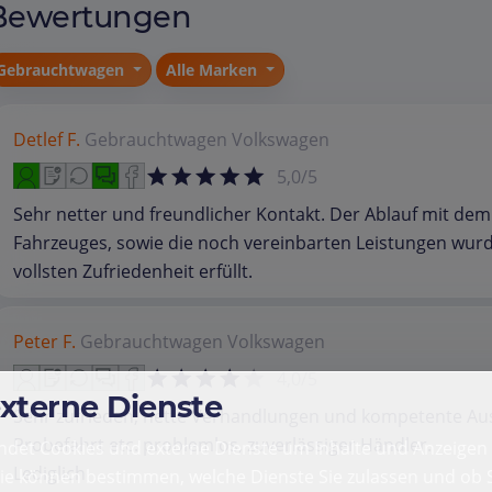
Bewertungen
Gebrauchtwagen
Alle Marken
Detlef F.
Gebrauchtwagen
Volkswagen
5,0/5
Sehr netter und freundlicher Kontakt. Der Ablauf mit dem
Fahrzeuges, sowie die noch vereinbarten Leistungen wur
vollsten Zufriedenheit erfüllt.
Peter F.
Gebrauchtwagen
Volkswagen
4,0/5
externe Dienste
Sehr zufrieden, nette Verhandlungen und kompetente Aus
Probefahrt etc. problemlos, zuverlässiger Händler.
det Cookies und externe Dienste um Inhalte und Anzeigen 
Lediglich
Sie können bestimmen, welche Dienste Sie zulassen und ob S