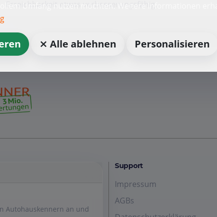
Erreichbarkeit etwas verbesserungsfähig.
vollem Umfang nutzen möchten. Weitere Informationen erha
ng
ieren
⨯ Alle ablehnen
Personalisieren
Support
Impressum
AGBs
den Autohauskennern an und