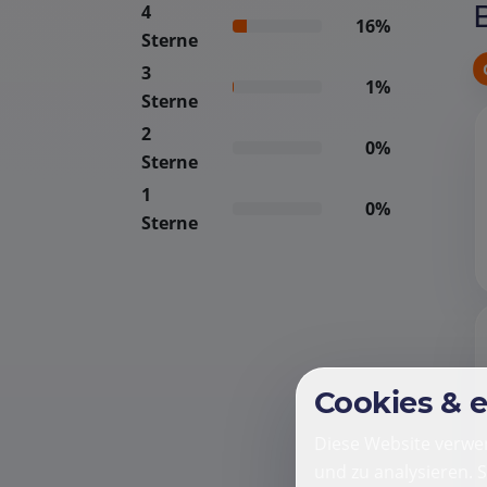
4
16%
Sterne
3
1%
Sterne
2
0%
Sterne
1
0%
Sterne
Cookies & 
Diese Website verwen
und zu analysieren. 