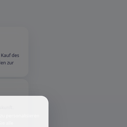
 Kauf des
den zur
kunft.
zu personalisieren
ie alle