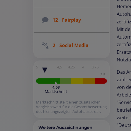
Hemer 
Autoha
12
Fairplay
zertif
Mit de
Automo
zertif
2
Social Media
Ersatz
Nutzfa
5
4,5
4,25
4
3,75
Das An
3,5
zahlre
von de
4,58
Marktschnitt
Arbeit
"Servi
Marktschnitt stellt einen zusätzlichen
Vergleichswert für die Gesamtbewertung
betrie
des hier angezeigten Autohauses dar.
weiter
"Deuts
Weitere Auszeichnungen