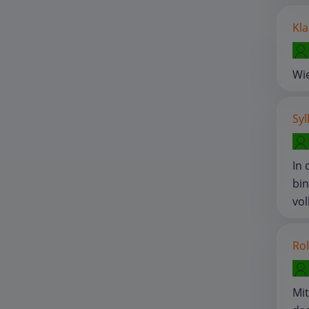
Kla
Wie
Syl
In
bin
vol
Rol
Mit