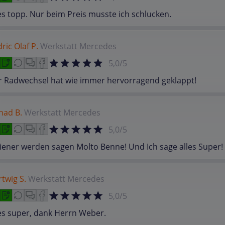
es topp. Nur beim Preis musste ich schlucken.
ric Olaf P.
Werkstatt
Mercedes
5,0/5
r Radwechsel hat wie immer hervorragend geklappt!
nad B.
Werkstatt
Mercedes
5,0/5
liener werden sagen Molto Benne! Und Ich sage alles Super!
twig S.
Werkstatt
Mercedes
5,0/5
es super, dank Herrn Weber.