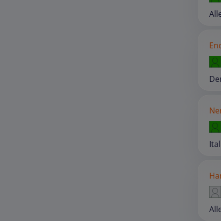
All
End
De
Ne
Ita
Har
All