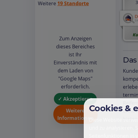
3
Weitere
19 Standorte
Ku
Zum Anzeigen
dieses Bereiches
ist Ihr
Das
Einverständnis mit
dem Laden von
Kunde
"Google Maps"
kompet
erforderlich.
erlebe
termi
✓ Akzeptieren
Reifen
Cookies & 
Weitere
ohne 
Informationen
bieten
Diese Website verwen
an, w
und zu analysieren. 
Die Be
Seitenfunktionen in 