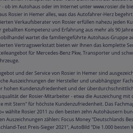
- ob im Autohaus oder im Internet unter www.rosier.de bie
us Rosier in Hemer alles, was das Autofahrer-Herz begehrt 
izierten Verkaufsberater von Rosier erfüllen nahezu jeden 
r geballten Kompetenz und Erfahrung aus mehr als 90 Jahr
bilhandel wartet die familiengeführte Autohaus-Gruppe au
izierten Vertragswerkstatt bieten wir Ihnen das komplette Se
teileangebot für Mercedes-Benz Pkw, Transporter und schw
hrzeuge.
gebot und der Service von Rosier in Hemer sind ausgezeic
iche Auszeichnungen der Hersteller und unabhängiger Fachz
r hohen Kundenzufriedenheit und der überdurchschnittlic
squalität der Rosier-Mitarbeiter - etwa die Auszeichung mit
ce mit Stern" für höchste Kundenzufriedenheit. Das Fachmag
b« wählte Rosier 2011 zu den besten zehn Autohäusern bun
en Auszeichnungen zählen: Focus Money "Deutschlands Bes
chland-Test Preis-Sieger 2021", AutoBild "Die 1.000 besten