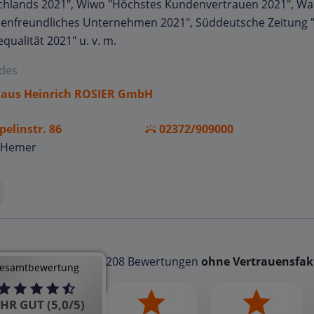
chlands 2021", Wiwo "Höchstes Kundenvertrauen 2021", W
ienfreundliches Unternehmen 2021", Süddeutsche Zeitung
equalität 2021" u. v. m.
des
aus Heinrich ROSIER GmbH
pelinstr. 86
02372/909000
 Hemer
208 Bewertungen
ohne Vertrauensfak
esamtbewertung
HR GUT (5,0/5)