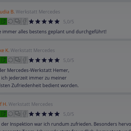
udia B.
Werkstatt
Mercedes
5,0/5
 immer alles bestens geplant und durchgeführt!
ke K.
Werkstatt
Mercedes
5,0/5
 der Mercedes-Werkstatt Hemer,
 ich jederzeit immer zu meiner
lsten Zufriedenheit bedient worden.
f H.
Werkstatt
Mercedes
5,0/5
 der Inspektion war ich rundum zufrieden. Besonders herv