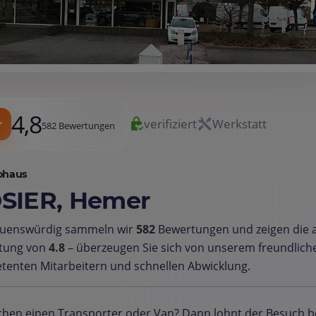
4,8
verifiziert
Werkstatt
582 Bewertungen
ohaus
SIER, Hemer
auenswürdig sammeln wir
582
Bewertungen und zeigen die a
tung von
4.8
– überzeugen Sie sich von unserem freundliche
enten Mitarbeitern und schnellen Abwicklung.
chen einen Transporter oder Van? Dann lohnt der Besuch b