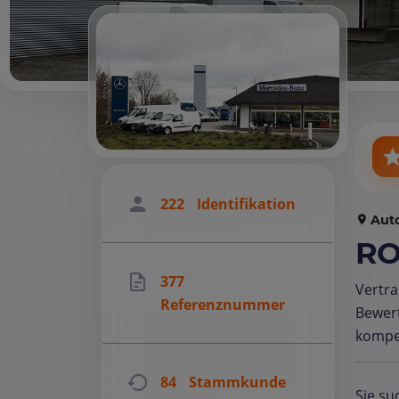
222
Identifikation
Aut
RO
377
Vertr
Referenznummer
Bewer
kompet
84
Stammkunde
Sie su