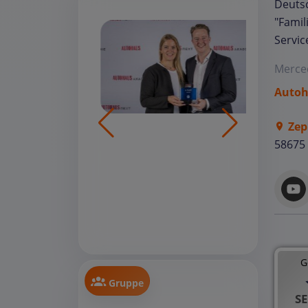
Deuts
"Famil
Servic
Merce
Autoh
Zep
58675
G
Gruppe
SE