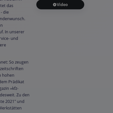
Video
tet das
- die
Kundenwunsch.
en
f. In unserer
rvice- und
ere
hnet: So zeugen
eitschriften
h hohen
 dem Prädikat
azin »kfz-
desweit. Zu den
te 2021" und
 Werkstätten