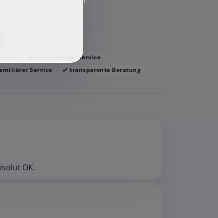
f
kräfte
zuverlässiger Service
amiliärer Service
transparente Beratung
bsolut OK.