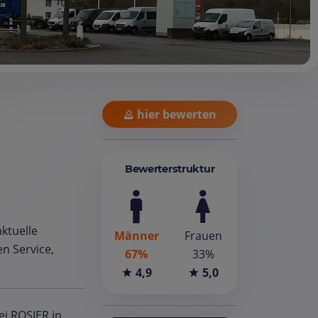
hier bewerten
Bewerterstruktur
ktuelle
Männer
Frauen
n Service,
67%
33%
4,9
5,0
ei ROSIER in