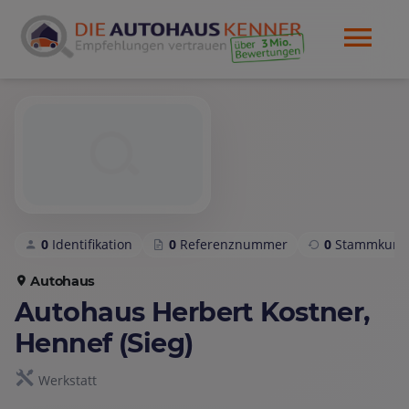
0
Identifikation
0
Referenznummer
0
Stammkund
Autohaus
Autohaus Herbert Kostner,
Hennef (Sieg)
Werkstatt