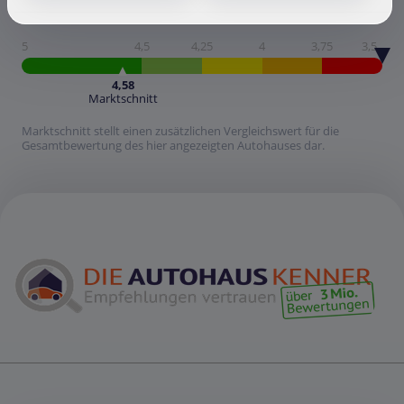
5
4,5
4,25
4
3,75
3,5
4,58
Marktschnitt
Marktschnitt stellt einen zusätzlichen Vergleichswert für die
Gesamtbewertung des hier angezeigten Autohauses dar.