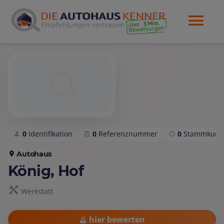
0
Identifikation
0
Referenznummer
0
Stammkund
Autohaus
König, Hof
Werkstatt
hier bewerten