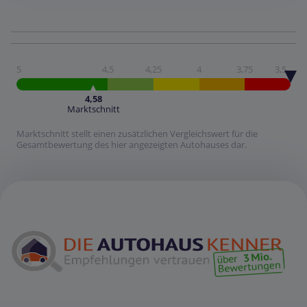
5
4,5
4,25
4
3,75
3,5
4,58
Marktschnitt
Marktschnitt stellt einen zusätzlichen Vergleichswert für die
Gesamtbewertung des hier angezeigten Autohauses dar.