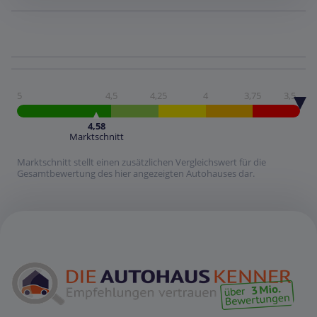
5
4,5
4,25
4
3,75
3,5
4,58
Marktschnitt
Marktschnitt stellt einen zusätzlichen Vergleichswert für die
Gesamtbewertung des hier angezeigten Autohauses dar.