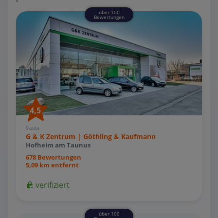
über 100
Bewertungen
4,5
Skoda
G & K Zentrum | Göthling & Kaufmann
Hofheim am Taunus
678 Bewertungen
5,09 km entfernt
verifiziert
über 100