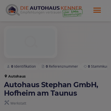
0
Identifikation
0
Referenznummer
0
Stammkund
Autohaus
Autohaus Stephan GmbH,
Hofheim am Taunus
Werkstatt