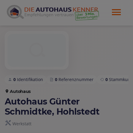
0
Identifikation
0
Referenznummer
0
Stammkund
Autohaus
Autohaus Günter
Schmidtke, Hohlstedt
Werkstatt