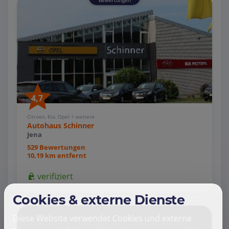
4,7
Citroen, Kia, Opel + weitere
Autohaus Schinner
Jena
529 Bewertungen
10,19 km entfernt
verifiziert
Cookies & externe Dienste
Diese Website verwendet Cookies und externe