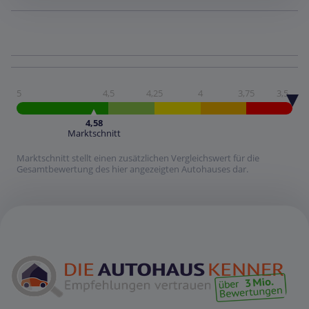
5
4,5
4,25
4
3,75
3,5
4,58
Marktschnitt
Marktschnitt stellt einen zusätzlichen Vergleichswert für die
Gesamtbewertung des hier angezeigten Autohauses dar.