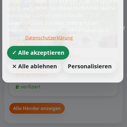
Dienste um Inhalte und Anzeigen zu personalisieren
und zu analysieren. Sie können bestimmen, welche
Dienste Sie zulassen und ob Sie alle
Seitenfunktionen in vollem Umfang nutzen
f
möchten. Weitere Informationen erhalten Sie in
unserer
Datenschutzerklärung
4,8
✓ Alle akzeptieren
Wunschauto Spezialist Liedmeier
Paderborn
⨯ Alle ablehnen
Personalisieren
117 Bewertungen
10,55 km entfernt
verifiziert
Alle Händer anzeigen