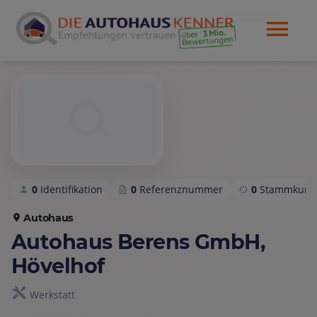
0
Identifikation
0
Referenznummer
0
Stammkund
Autohaus
Autohaus Berens GmbH,
Hövelhof
Werkstatt