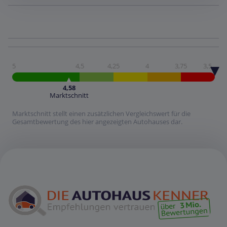
5
4,5
4,25
4
3,75
3,5
4,58
Marktschnitt
Marktschnitt stellt einen zusätzlichen Vergleichswert für die
Gesamtbewertung des hier angezeigten Autohauses dar.