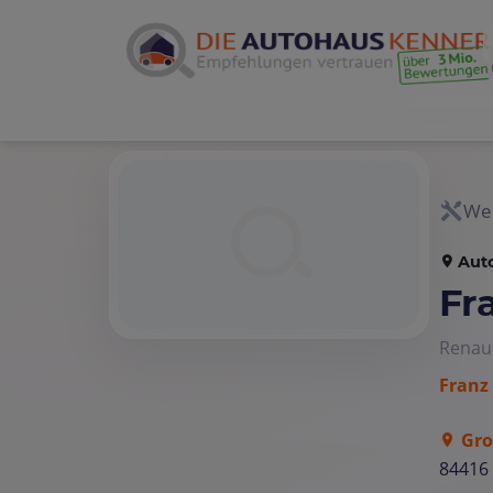
Wer
Aut
Fr
Renau
Franz
Gro
84416 