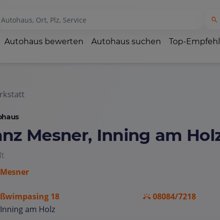
Autohaus bewerten
Autohaus suchen
Top-Empfeh
kstatt
ohaus
anz Mesner, Inning am Hol
lt
 Mesner
ßwimpasing 18
08084/7218
Inning am Holz