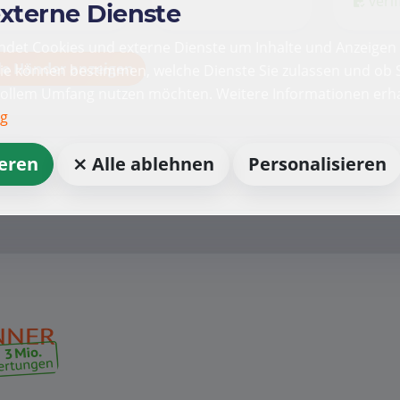
verif
externe Dienste
det Cookies und externe Dienste um Inhalte und Anzeigen 
le Händer anzeigen
Sie können bestimmen, welche Dienste Sie zulassen und ob S
vollem Umfang nutzen möchten. Weitere Informationen erha
ng
ieren
⨯ Alle ablehnen
Personalisieren