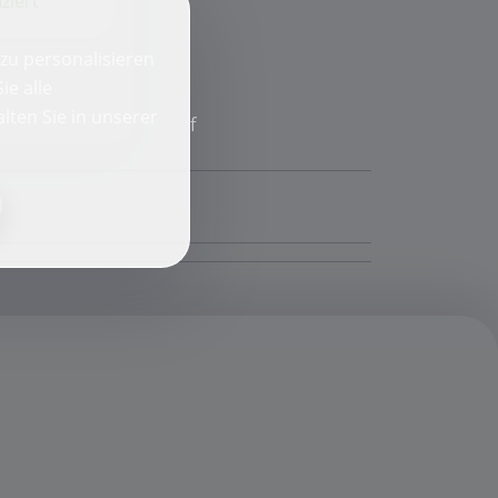
iziert
zu personalisieren
ie alle
lten Sie in unserer
f