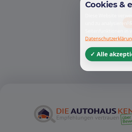
Cookies & 
Diese Website verwen
Al
und zu analysieren. 
Seitenfunktionen in 
Datenschutzerkläru
✓ Alle akzept