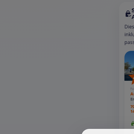
Die
inkl
pass
Fu
A
E
7
1