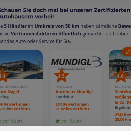
Schauen Sie doch mal bei unseren Zertifizierten
Autohäusern vorbei!
se
5 Händler
im
Umkreis von 50 km
haben sämtliche
Bewe
usive
Vertrauensfaktoren öffentlich
gemacht - und haben g
endes Auto oder Service für Sie.
ü
Bew
4,5
4,6
4,4
Ford, Suzuki
BYD, Merce
so, Mercedes, smart
Autohaus Mundigl
Schrein
uto Nagel
Wöllen
Landshut
rding
& Co. K
283 Bewertungen
09 Bewertungen
Ergoldin
21,82 km entfernt
4,31 km entfernt
2742 Be
23,06 km
verifiziert
verifiziert