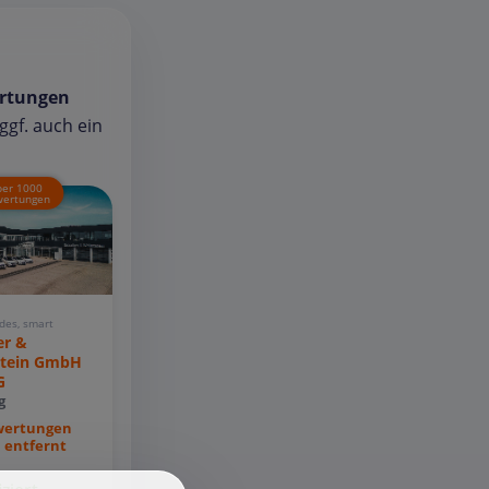
rtungen
gf. auch ein
ber 1000
ertungen
des, smart
er &
stein GmbH
G
g
wertungen
 entfernt