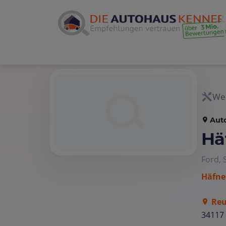
Wer
Aut
Hä
Ford, 
Häfne
Reu
34117 