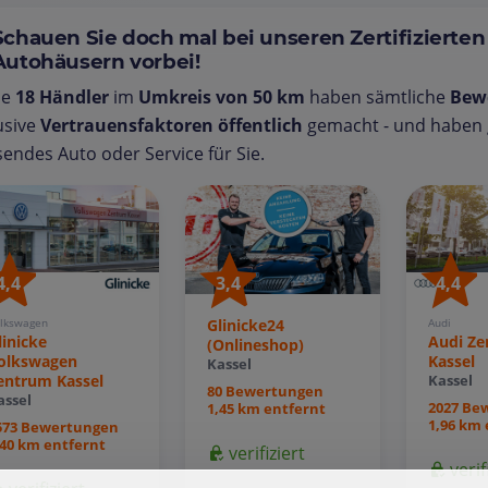
Schauen Sie doch mal bei unseren Zertifizierten
Autohäusern vorbei!
se
18 Händler
im
Umkreis von 50 km
haben sämtliche
Bew
usive
Vertrauensfaktoren öffentlich
gemacht - und haben g
endes Auto oder Service für Sie.
4,4
3,4
4,4
lkswagen
Glinicke24
Audi
linicke
Audi Z
(Onlineshop)
olkswagen
Kassel
Kassel
entrum Kassel
Kassel
80 Bewertungen
assel
2027 Be
1,45 km entfernt
1,96 km 
573 Bewertungen
,40 km entfernt
verifiziert
verif