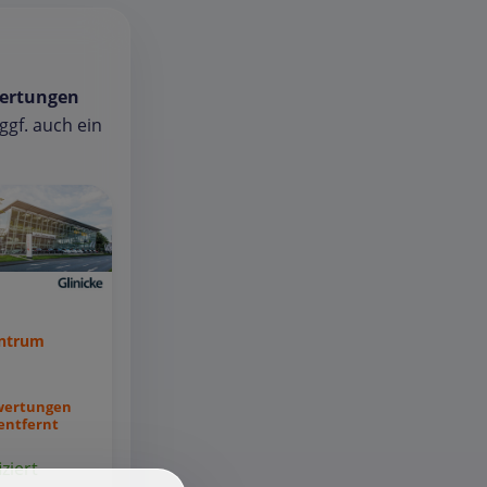
ertungen
gf. auch ein
entrum
wertungen
entfernt
iziert