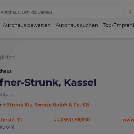
Autohaus bewerten
Autohaus suchen
Top-Empfeh
kstatt
ohaus
fner-Strunk, Kassel
Subaru
r + Strunk Kfz. Service GmbH & Co. KG
terstr. 11
0561/700030
www.
Kassel