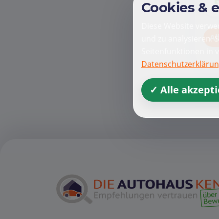
Cookies & 
Diese Website verwen
Al
und zu analysieren. 
Seitenfunktionen in 
Datenschutzerkläru
✓ Alle akzept