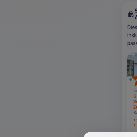
Die
inkl
pass
Vo
G
V
Z
K
1
1