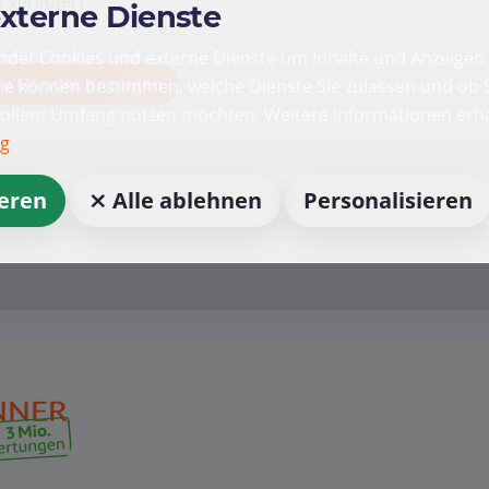
verifiziert
externe Dienste
det Cookies und externe Dienste um Inhalte und Anzeigen 
le Händer anzeigen
Sie können bestimmen, welche Dienste Sie zulassen und ob S
vollem Umfang nutzen möchten. Weitere Informationen erha
ng
ieren
⨯ Alle ablehnen
Personalisieren