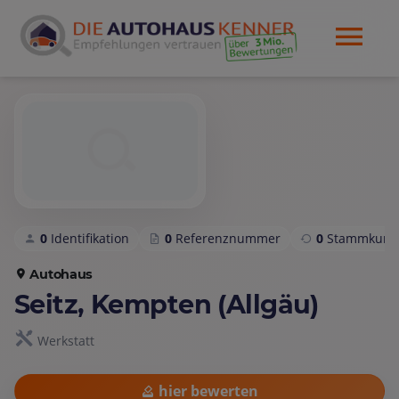
0
Identifikation
0
Referenznummer
0
Stammkund
Autohaus
Seitz, Kempten (Allgäu)
Werkstatt
hier bewerten