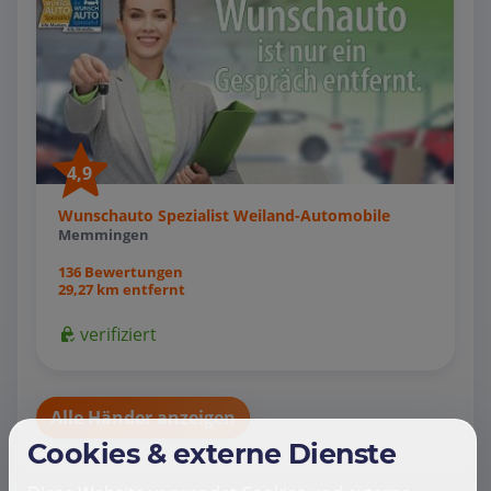
4,9
Wunschauto Spezialist Weiland-Automobile
Memmingen
136 Bewertungen
29,27 km entfernt
verifiziert
Alle Händer anzeigen
Cookies & externe Dienste