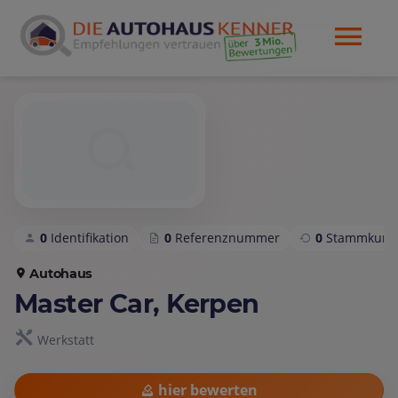
0
Identifikation
0
Referenznummer
0
Stammkund
Autohaus
Master Car, Kerpen
Werkstatt
hier bewerten