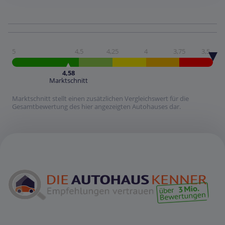
5
4,5
4,25
4
3,75
3,5
4,58
Marktschnitt
Marktschnitt stellt einen zusätzlichen Vergleichswert für die
Gesamtbewertung des hier angezeigten Autohauses dar.