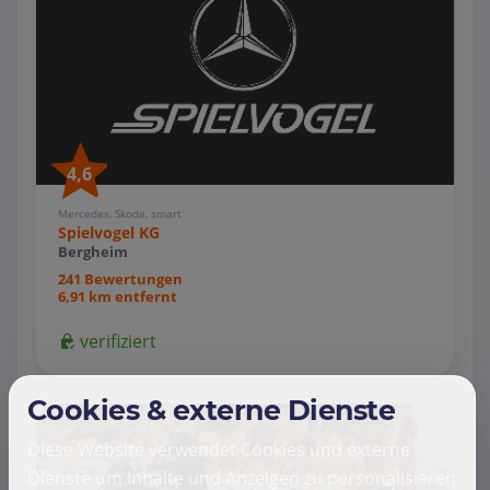
4,6
Mercedes, Skoda, smart
Spielvogel KG
Bergheim
241 Bewertungen
6,91 km entfernt
verifiziert
Cookies & externe Dienste
Diese Website verwendet Cookies und externe
Dienste um Inhalte und Anzeigen zu personalisieren