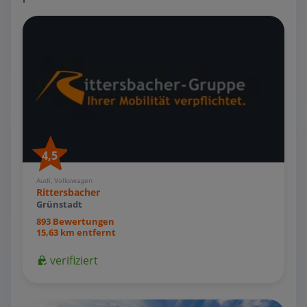
4,5
Audi, Volkswagen
Rittersbacher
Grünstadt
893 Bewertungen
15,63 km entfernt
verifiziert