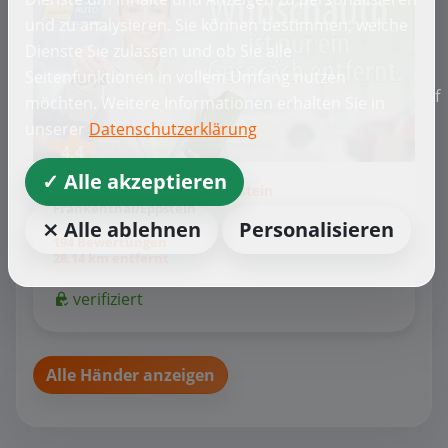
und zu analysieren. Sie können bestimmen, welche
Dienste Sie zulassen und ob Sie alle
Seitenfunktionen in vollem Umfang nutzen
f
möchten. Weitere Informationen erhalten Sie in
unserer
Datenschutzerklärung
4,4
✓ Alle akzeptieren
Wunschauto Spezialist Eppstein
Frankenthal/Eppstein
⨯ Alle ablehnen
Personalisieren
194 Bewertungen
28,14 km entfernt
verifiziert
Alle Händer anzeigen