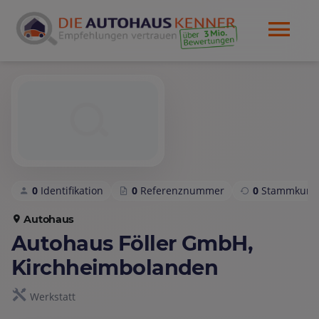
0
Identifikation
0
Referenznummer
0
Stammkund
Autohaus
Autohaus Föller GmbH,
Kirchheimbolanden
Werkstatt