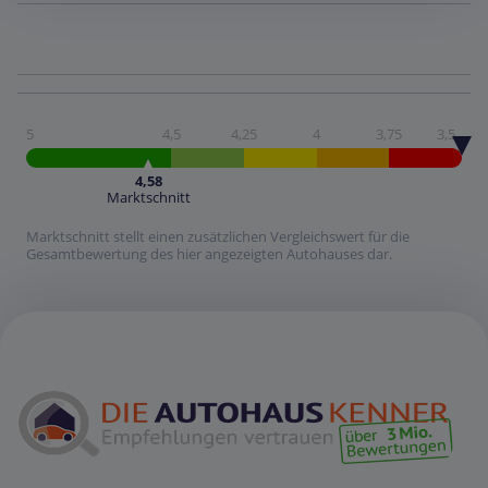
5
4,5
4,25
4
3,75
3,5
4,58
Marktschnitt
Marktschnitt stellt einen zusätzlichen Vergleichswert für die
Gesamtbewertung des hier angezeigten Autohauses dar.