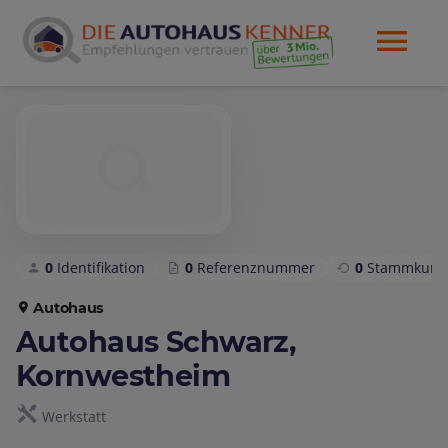
0
Identifikation
0
Referenznummer
0
Stammkund
Autohaus
Autohaus Schwarz,
Kornwestheim
Werkstatt