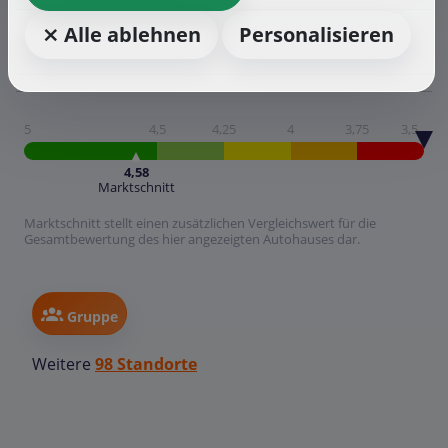
⨯ Alle ablehnen
Personalisieren
5
4,5
4,25
4
3,75
3,5
4,58
Marktschnitt
Marktschnitt stellt einen zusätzlichen Vergleichswert für die
Gesamtbewertung des hier angezeigten Autohauses dar.
Gruppe
Weitere
98 Standorte