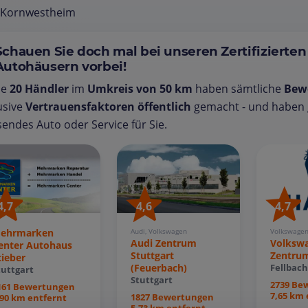
 Kornwestheim
Schauen Sie doch mal bei unseren Zertifizierten
Autohäusern vorbei!
se
20 Händler
im
Umkreis von 50 km
haben sämtliche
Bew
usive
Vertrauensfaktoren öffentlich
gemacht - und haben g
endes Auto oder Service für Sie.
4,7
4,6
4,7
Volkswage
Audi, Volkswagen
ehrmarken
Volksw
Audi Zentrum
enter Autohaus
Zentrum
Stuttgart
tieber
(Feuerbach)
Fellbach
tuttgart
Stuttgart
2739 Be
161 Bewertungen
7,65 km 
1827 Bewertungen
,90 km entfernt
5,73 km entfernt