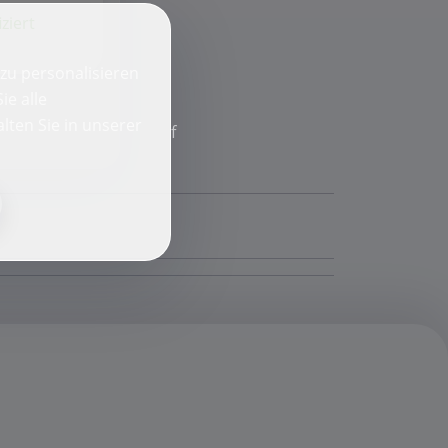
iziert
zu personalisieren
ie alle
lten Sie in unserer
f