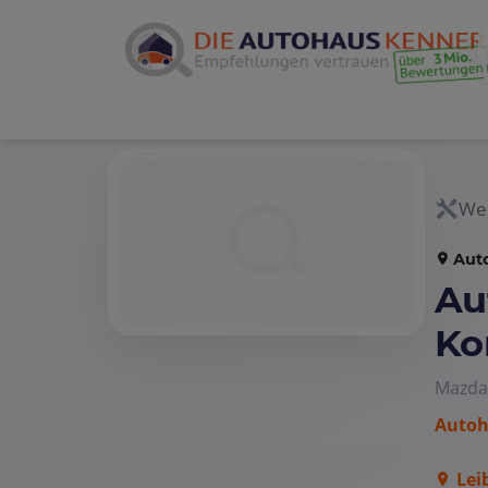
Wer
Aut
Au
Ko
Mazda
Autoh
Lei