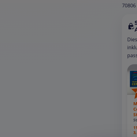
70806
Die
inkl
pass
M
C
S
S
1
3