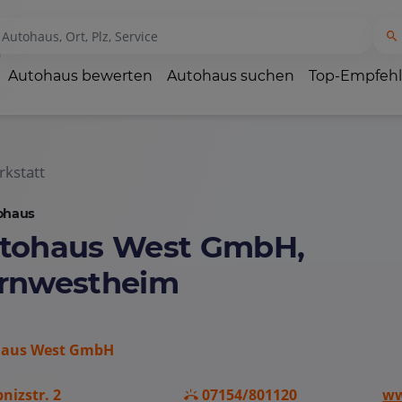
Autohaus bewerten
Autohaus suchen
Top-Empfeh
kstatt
ohaus
tohaus West GmbH,
rnwestheim
aus West GmbH
bnizstr. 2
07154/801120
ww