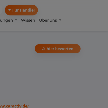
Für Händler
lungen
Wissen
Über uns
hier bewerten
w.caractiv.de/