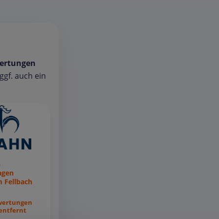
ertungen
gf. auch ein
n
agen
 Fellbach
wertungen
entfernt