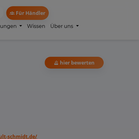
Für Händler
lungen
Wissen
Über uns
hier bewerten
lt-schmidt.de/