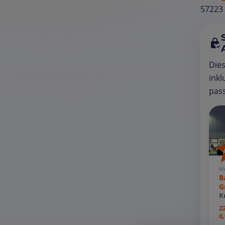
57223 
Die
inkl
pass
Me
B
G
K
2
0