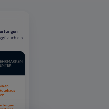
ertungen
gf. auch ein
a
rken
Autohaus
er
ertungen
entfernt