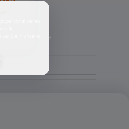
iziert
zu personalisieren
ie alle
lten Sie in unserer
f