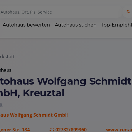
Autohaus bewerten
Autohaus suchen
Top-Empfeh
kstatt
ohaus
tohaus Wolfgang Schmidt
bH, Kreuztal
lt
aus Wolfgang Schmidt GmbH
ener Str. 184
02732/899360
www.renau