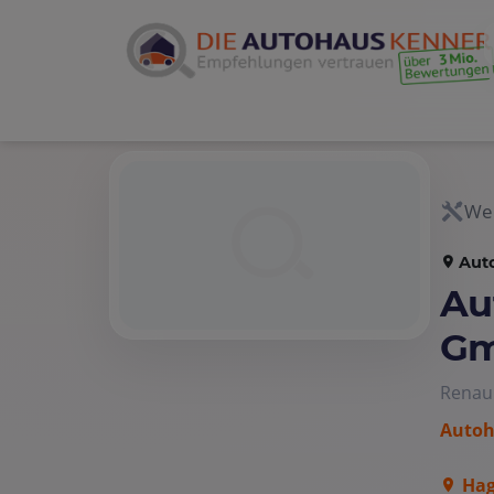
Wer
Aut
Au
Gm
Renau
Autoh
Hag