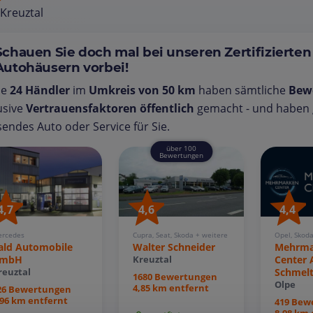
Kreuztal
Schauen Sie doch mal bei unseren Zertifizierten
Autohäusern vorbei!
se
24 Händler
im
Umkreis von 50 km
haben sämtliche
Bew
usive
Vertrauensfaktoren öffentlich
gemacht - und haben g
endes Auto oder Service für Sie.
über 100
Bewertungen
4,4
4,7
4,6
Opel, Skod
rcedes
Cupra, Seat, Skoda + weitere
Mehrma
ald Automobile
Walter Schneider
Center 
mbH
Kreuztal
Schmelt
reuztal
1680 Bewertungen
Olpe
4,85 km entfernt
26 Bewertungen
,96 km entfernt
419 Bew
8,98 km 