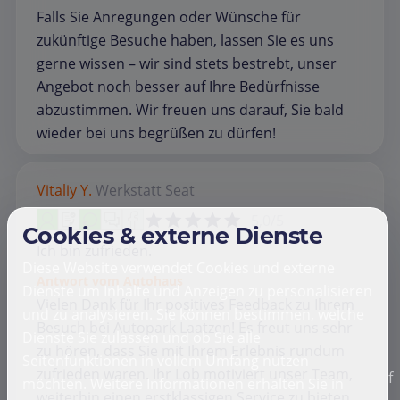
Falls Sie Anregungen oder Wünsche für
zukünftige Besuche haben, lassen Sie es uns
gerne wissen – wir sind stets bestrebt, unser
Angebot noch besser auf Ihre Bedürfnisse
abzustimmen. Wir freuen uns darauf, Sie bald
wieder bei uns begrüßen zu dürfen!
Vitaliy Y.
Werkstatt
Seat
5,0/5
Cookies & externe Dienste
Ich bin zufrieden.
Diese Website verwendet Cookies und externe
Antwort vom Autohaus
Dienste um Inhalte und Anzeigen zu personalisieren
Vielen Dank für Ihr positives Feedback zu Ihrem
und zu analysieren. Sie können bestimmen, welche
Besuch bei Autopark Laatzen! Es freut uns sehr
Dienste Sie zulassen und ob Sie alle
zu hören, dass Sie mit Ihrem Erlebnis rundum
Seitenfunktionen in vollem Umfang nutzen
zufrieden waren. Ihr Lob motiviert unser Team,
f
möchten. Weitere Informationen erhalten Sie in
weiterhin einen erstklassigen Service zu bieten.