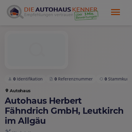
0
Identifikation
0
Referenznummer
0
Stammkund
Autohaus
Autohaus Herbert
Fähndrich GmbH, Leutkirch
im Allgäu