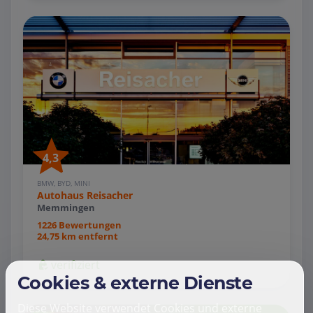
4,3
BMW, BYD, MINI
Autohaus Reisacher
Memmingen
1226 Bewertungen
24,75 km entfernt
verifiziert
Cookies & externe Dienste
Diese Website verwendet Cookies und externe