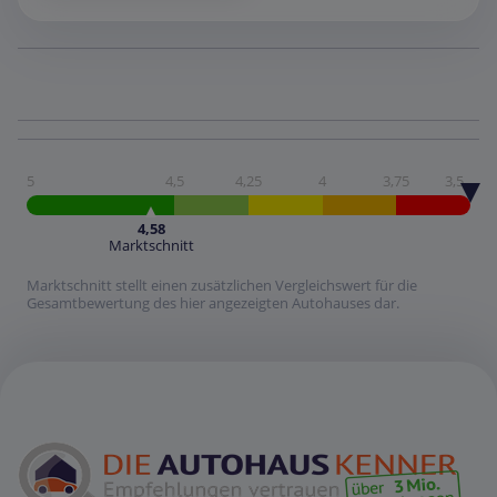
5
4,5
4,25
4
3,75
3,5
4,58
Marktschnitt
Marktschnitt stellt einen zusätzlichen Vergleichswert für die
Gesamtbewertung des hier angezeigten Autohauses dar.