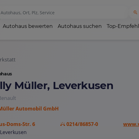
Autohaus bewerten
Autohaus suchen
Top-Empfeh
kstatt
ohaus
lly Müller, Leverkusen
Renault
 Müller Automobil GmbH
ius-Doms-Str. 6
0214/86857-0
www.w
 Leverkusen