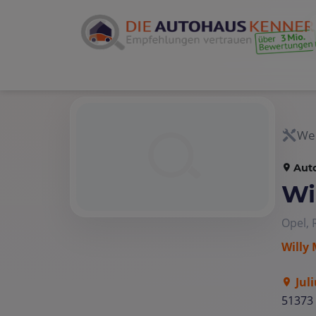
Wer
Aut
Wi
Opel, 
Willy
Jul
51373