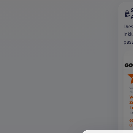
Die
inkl
pass
Vo
Nu
V
Z
L
L
6
0