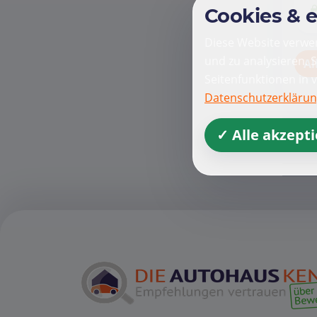
Cookies & 
Diese Website verwen
und zu analysieren. 
Al
Seitenfunktionen in 
Datenschutzerkläru
✓ Alle akzept