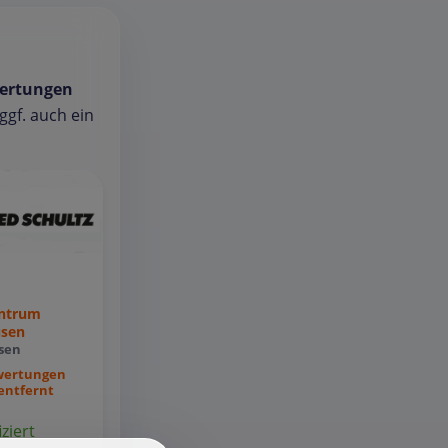
ertungen
gf. auch ein
entrum
usen
sen
wertungen
entfernt
iziert