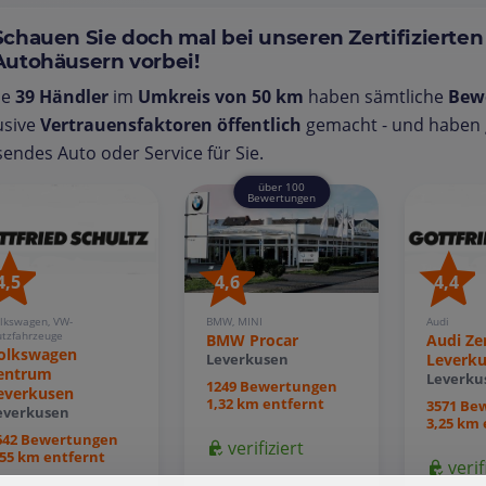
Schauen Sie doch mal bei unseren Zertifizierten
Autohäusern vorbei!
se
39 Händler
im
Umkreis von 50 km
haben sämtliche
Bew
usive
Vertrauensfaktoren öffentlich
gemacht - und haben g
endes Auto oder Service für Sie.
über 100
Bewertungen
4,5
4,6
4,4
lkswagen, VW-
BMW, MINI
Audi
tzfahrzeuge
BMW Procar
Audi Z
olkswagen
Leverk
Leverkusen
entrum
Leverku
1249 Bewertungen
everkusen
1,32 km entfernt
3571 Be
everkusen
3,25 km 
642 Bewertungen
verifiziert
,55 km entfernt
verif