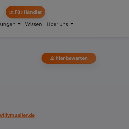
Für Händler
lungen
Wissen
Über uns
hier bewerten
illymueller.de