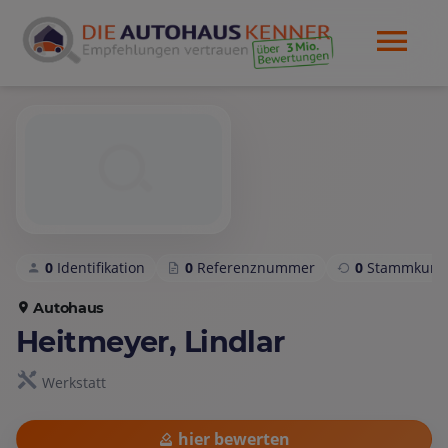
0
Identifikation
0
Referenznummer
0
Stammkund
Autohaus
Heitmeyer, Lindlar
Werkstatt
hier bewerten