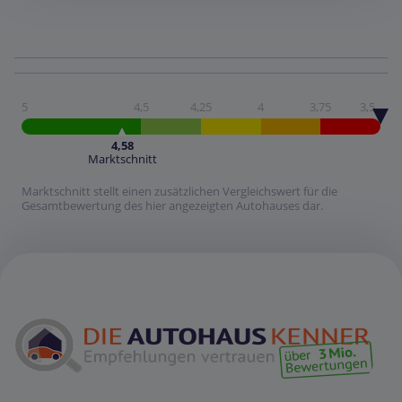
5
4,5
4,25
4
3,75
3,5
4,58
Marktschnitt
Marktschnitt stellt einen zusätzlichen Vergleichswert für die
Gesamtbewertung des hier angezeigten Autohauses dar.