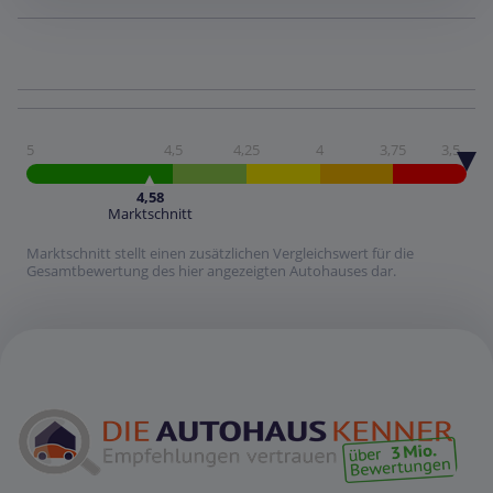
5
4,5
4,25
4
3,75
3,5
4,58
Marktschnitt
Marktschnitt stellt einen zusätzlichen Vergleichswert für die
Gesamtbewertung des hier angezeigten Autohauses dar.