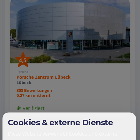
4,5
Porsche
Porsche Zentrum Lübeck
Lübeck
303 Bewertungen
0,27 km entfernt
verifiziert
Cookies & externe Dienste
Diese Website verwendet Cookies und externe