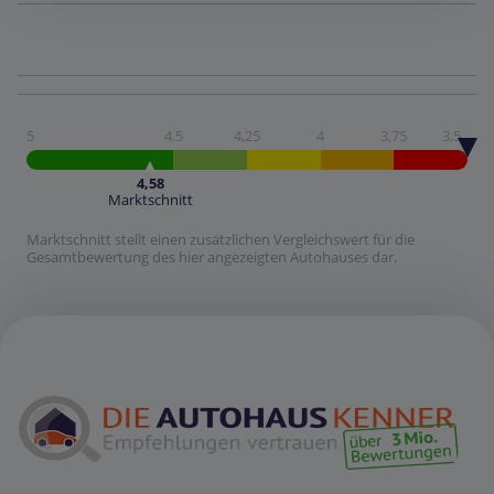
5
4,5
4,25
4
3,75
3,5
4,58
Marktschnitt
Marktschnitt stellt einen zusätzlichen Vergleichswert für die
Gesamtbewertung des hier angezeigten Autohauses dar.