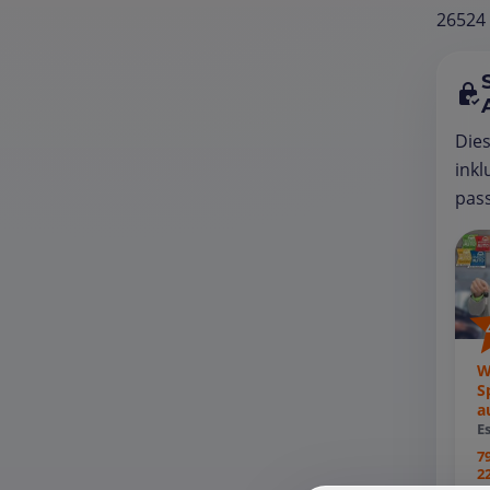
26524
Die
inkl
pass
W
S
a
E
7
2