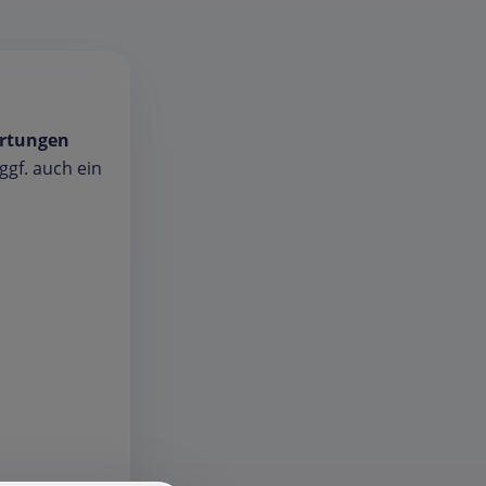
rtungen
gf. auch ein