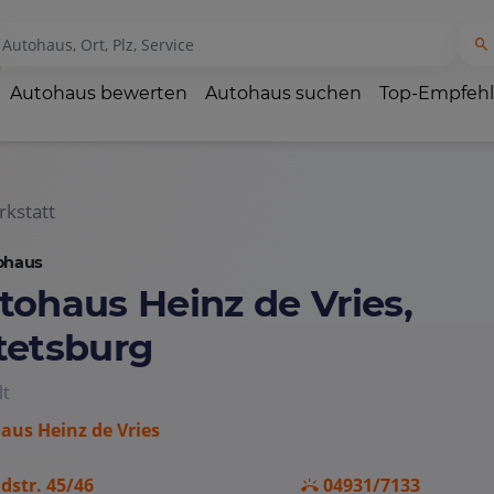
Autohaus bewerten
Autohaus suchen
Top-Empfeh
kstatt
ohaus
tohaus Heinz de Vries,
tetsburg
lt
aus Heinz de Vries
dstr. 45/46
04931/7133