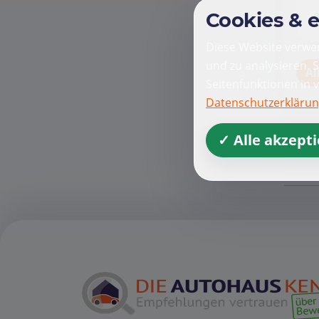
Cookies & 
Diese Website verwen
und zu analysieren. 
Al
Seitenfunktionen in 
Datenschutzerkläru
✓ Alle akzept