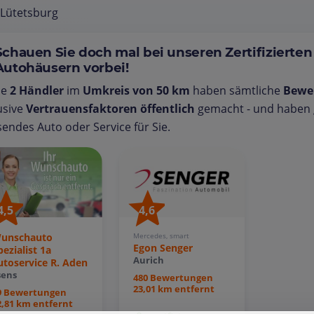
 Lütetsburg
Schauen Sie doch mal bei unseren Zertifizierten
Autohäusern vorbei!
se
2 Händler
im
Umkreis von 50 km
haben sämtliche
Bewe
usive
Vertrauensfaktoren öffentlich
gemacht - und haben g
endes Auto oder Service für Sie.
4,5
4,6
unschauto
Mercedes, smart
Egon Senger
pezialist 1a
Aurich
utoservice R. Aden
sens
480 Bewertungen
23,01 km entfernt
9 Bewertungen
2,81 km entfernt