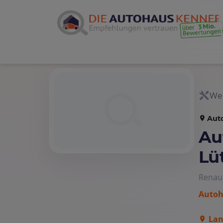
Wer
Aut
Au
Lü
Renau
Autoh
Lan