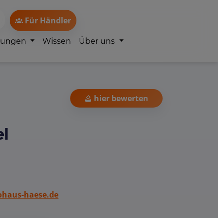
Für Händler
lungen
Wissen
Über uns
hier bewerten
l
haus-haese.de