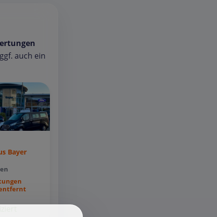
ertungen
gf. auch ein
s Bayer
den
tungen
entfernt
iziert