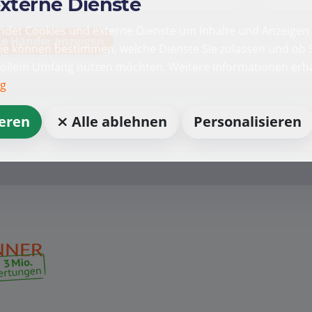
externe Dienste
det Cookies und externe Dienste um Inhalte und Anzeigen 
le Händer anzeigen
Sie können bestimmen, welche Dienste Sie zulassen und ob S
vollem Umfang nutzen möchten. Weitere Informationen erha
ng
ieren
⨯ Alle ablehnen
Personalisieren