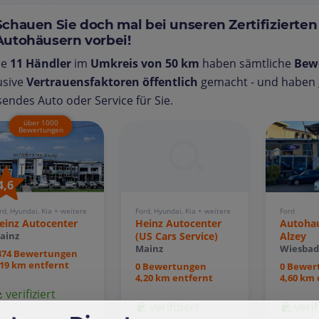
Schauen Sie doch mal bei unseren Zertifizierten
Autohäusern vorbei!
se
11 Händler
im
Umkreis von 50 km
haben sämtliche
Bew
usive
Vertrauensfaktoren öffentlich
gemacht - und haben g
endes Auto oder Service für Sie.
über 1000
Bewertungen
4,6
Ford
rd, Hyundai, Kia + weitere
Ford, Hyundai, Kia + weitere
Autohau
einz Autocenter
Heinz Autocenter
Alzey
(US Cars Service)
ainz
Wiesba
Mainz
374 Bewertungen
,19 km entfernt
0 Bewer
0 Bewertungen
4,60 km 
4,20 km entfernt
verifiziert
verif
verifiziert