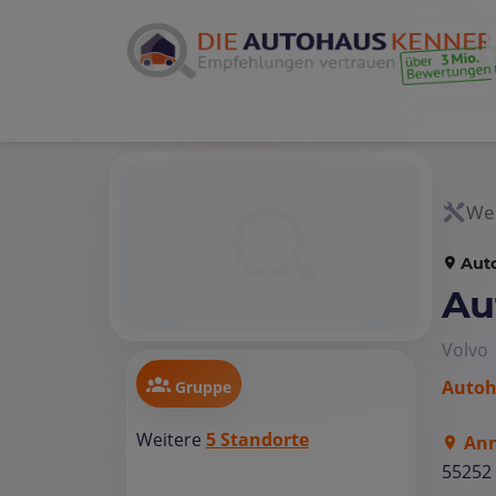
Wer
Aut
Au
Volvo
Autoh
Gruppe
Weitere
5 Standorte
Ann
55252 