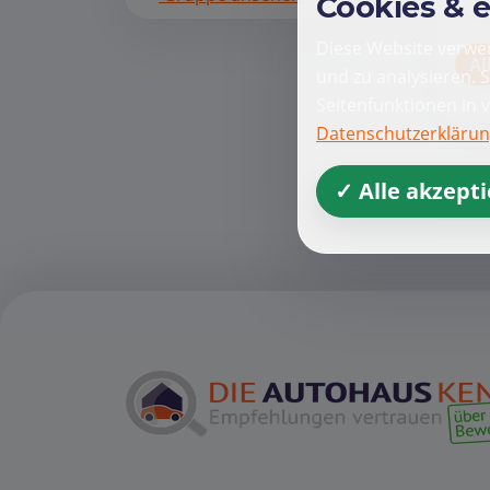
Cookies & 
Diese Website verwen
Al
und zu analysieren. 
Seitenfunktionen in 
Datenschutzerkläru
✓ Alle akzept