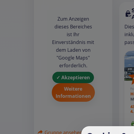
Zum Anzeigen
Die
dieses Bereiches
inkl
ist Ihr
pass
Einverständnis mit
dem Laden von
"Google Maps"
erforderlich.
✓ Akzeptieren
Weitere
Fo
H
Informationen
M
4
4
Gruppe ansehen