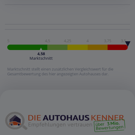
5
4,5
4,25
4
3,75
3,5
4,58
Marktschnitt
Marktschnitt stellt einen zusätzlichen Vergleichswert für die
Gesamtbewertung des hier angezeigten Autohauses dar.