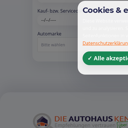
Cookies & 
Kauf- bzw. Servicedatum *
Diese Website verwen
und zu analysieren. 
Automarke
Seitenfunktionen in 
Datenschutzerkläru
Bitte wählen
✓ Alle akzept