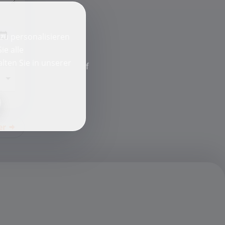
zu personalisieren
ie alle
lten Sie in unserer
f
er