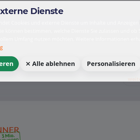
externe Dienste
det Cookies und externe Dienste um Inhalte und Anzeigen 
Sie können bestimmen, welche Dienste Sie zulassen und ob S
vollem Umfang nutzen möchten. Weitere Informationen erha
ng
ieren
⨯ Alle ablehnen
Personalisieren
weit