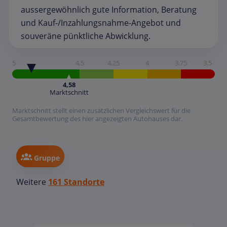
aussergewöhnlich gute Information, Beratung
und Kauf-/Inzahlungsnahme-Angebot und
souveräne pünktliche Abwicklung.
5
4,5
4,25
4
3,75
3,5
4,58
Marktschnitt
Marktschnitt stellt einen zusätzlichen Vergleichswert für die
Gesamtbewertung des hier angezeigten Autohauses dar.
Gruppe
Weitere
161 Standorte