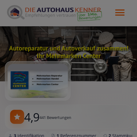
4,9
441 Bewertungen
3
Identifikation
1
Referenznummer
2
Stammkund