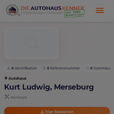
0
Identifikation
0
Referenznummer
0
Stammkund
Autohaus
Kurt Ludwig, Merseburg
Werkstatt
hier bewerten