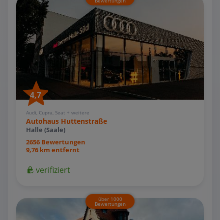
Bewertungen
4,7
Audi, Cupra, Seat + weitere
Autohaus Huttenstraße
Halle (Saale)
2656 Bewertungen
9,76 km entfernt
verifiziert
über 1000
Bewertungen