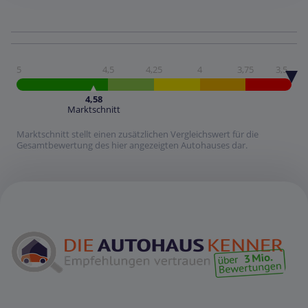
5
4,5
4,25
4
3,75
3,5
4,58
Marktschnitt
Marktschnitt stellt einen zusätzlichen Vergleichswert für die
Gesamtbewertung des hier angezeigten Autohauses dar.