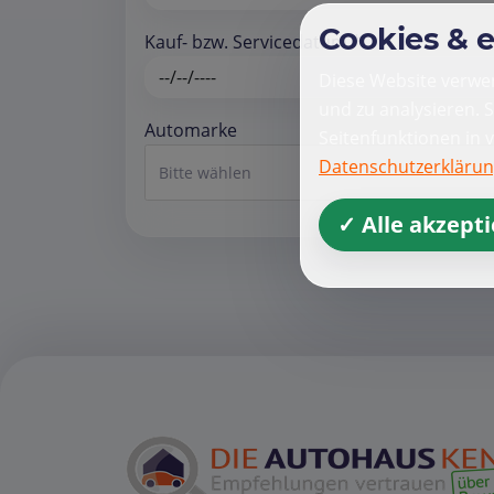
Cookies & 
Kauf- bzw. Servicedatum *
Diese Website verwen
und zu analysieren. 
Automarke
Seitenfunktionen in 
Datenschutzerkläru
Bitte wählen
✓ Alle akzept