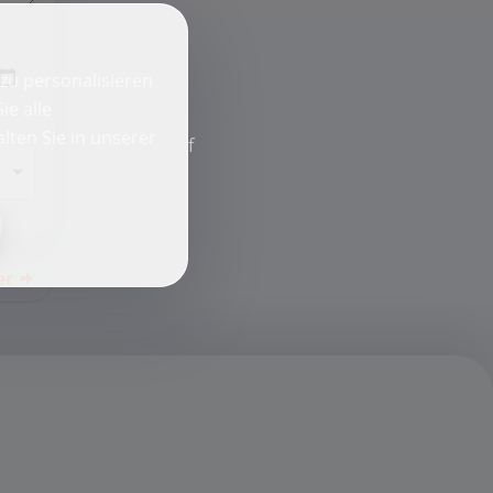
zu personalisieren
ie alle
lten Sie in unserer
f
er