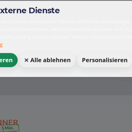
externe Dienste
det Cookies und externe Dienste um Inhalte und Anzeigen 
Sie können bestimmen, welche Dienste Sie zulassen und ob S
vollem Umfang nutzen möchten. Weitere Informationen erha
ng
ieren
⨯ Alle ablehnen
Personalisieren
weit