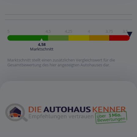
5
4,5
4,25
4
3,75
3,5
4,58
Marktschnitt
Marktschnitt stellt einen zusätzlichen Vergleichswert für die
Gesamtbewertung des hier angezeigten Autohauses dar.