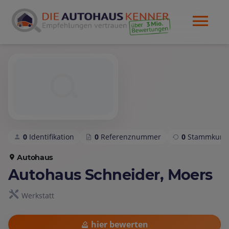
0
Identifikation
0
Referenznummer
0
Stammkund
Autohaus
Autohaus Schneider, Moers
Werkstatt
hier bewerten