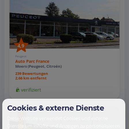
4,9
Peugeot
Auto Parc France
Moers (Peugeot, Citroën)
239 Bewertungen
2,66 km entfernt
verifiziert
Cookies & externe Dienste
Diese Website verwendet Cookies und externe
Dienste um Inhalte und Anzeigen zu personalisieren