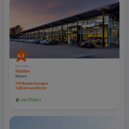
4,3
Mercedes
Nühlen
Moers
710 Bewertungen
2,60 km entfernt
verifiziert