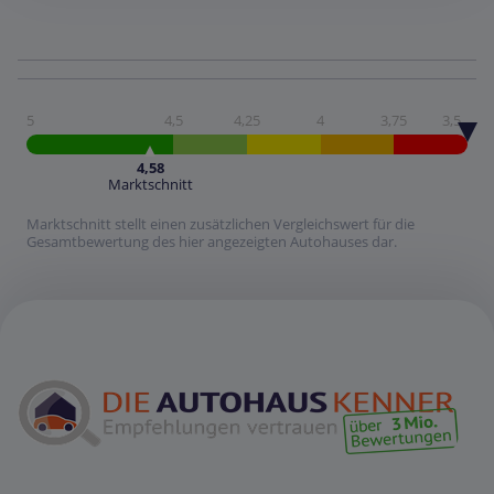
5
4,5
4,25
4
3,75
3,5
4,58
Marktschnitt
Marktschnitt stellt einen zusätzlichen Vergleichswert für die
Gesamtbewertung des hier angezeigten Autohauses dar.