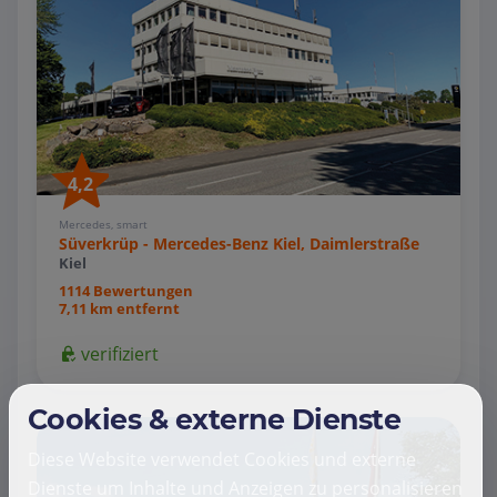
4,2
Mercedes, smart
Süverkrüp - Mercedes-Benz Kiel, Daimlerstraße
Kiel
1114 Bewertungen
7,11 km entfernt
verifiziert
Cookies & externe Dienste
Diese Website verwendet Cookies und externe
Dienste um Inhalte und Anzeigen zu personalisieren