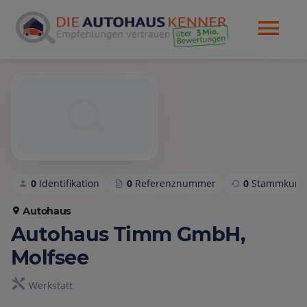
0
Identifikation
0
Referenznummer
0
Stammkund
Autohaus
Autohaus Timm GmbH,
Molfsee
Werkstatt