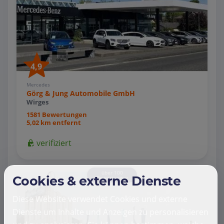
4,9
Mercedes
Görg & Jung Automobile GmbH
Wirges
1581 Bewertungen
5,02 km entfernt
verifiziert
über 100
Cookies & externe Dienste
Bewertungen
Diese Website verwendet Cookies und externe
Dienste um Inhalte und Anzeigen zu personalisieren