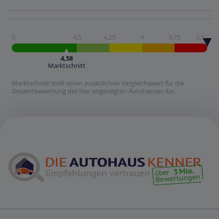
5
4,5
4,25
4
3,75
3,5
4,58
Marktschnitt
Marktschnitt stellt einen zusätzlichen Vergleichswert für die
Gesamtbewertung des hier angezeigten Autohauses dar.