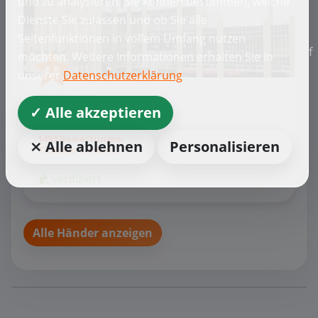
und zu analysieren. Sie können bestimmen, welche
Dienste Sie zulassen und ob Sie alle
Seitenfunktionen in vollem Umfang nutzen
f
möchten. Weitere Informationen erhalten Sie in
4,8
unserer
Datenschutzerklärung
Mercedes, smart
Kestenholz
✓ Alle akzeptieren
Koblenz
1493 Bewertungen
⨯ Alle ablehnen
Personalisieren
17,63 km entfernt
verifiziert
Alle Händer anzeigen