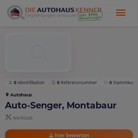
0
Identifikation
0
Referenznummer
0
Stammkund
Autohaus
Auto-Senger, Montabaur
Werkstatt
hier bewerten