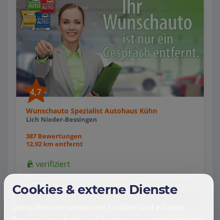
4,7
Wunschauto Spezialist Autohaus Kühn
Lich Nieder-Bessingen
387 Bewertungen
12,92 km entfernt
verifiziert
Cookies & externe Dienste
Diese Website verwendet Cookies und externe
Dienste um Inhalte und Anzeigen zu personalisieren