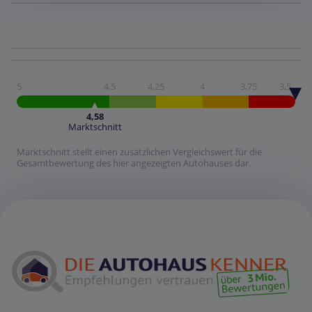
5
4,5
4,25
4
3,75
3,5
4,58
Marktschnitt
Marktschnitt stellt einen zusätzlichen Vergleichswert für die
Gesamtbewertung des hier angezeigten Autohauses dar.