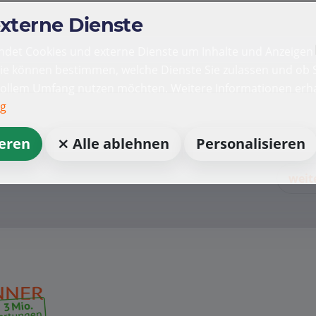
externe Dienste
det Cookies und externe Dienste um Inhalte und Anzeigen 
Sie können bestimmen, welche Dienste Sie zulassen und ob S
vollem Umfang nutzen möchten. Weitere Informationen erha
ng
ieren
⨯ Alle ablehnen
Personalisieren
weit