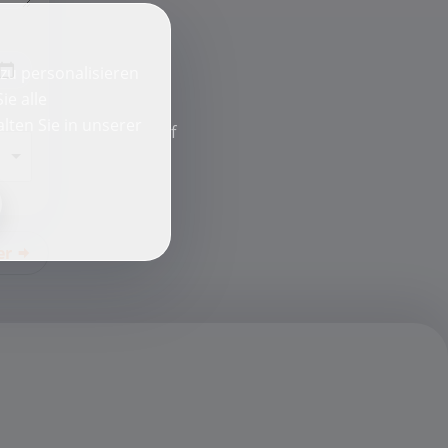
zu personalisieren
ie alle
lten Sie in unserer
f
er