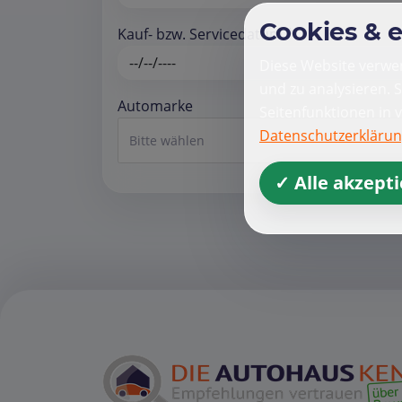
Cookies & 
Kauf- bzw. Servicedatum *
Diese Website verwen
und zu analysieren. 
Automarke
Seitenfunktionen in 
Datenschutzerkläru
Bitte wählen
✓ Alle akzept