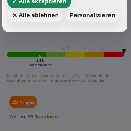
✓ Alle akzeptieren
⨯ Alle ablehnen
Personalisieren
5
4,5
4,25
4
3,75
3,5
4,58
Marktschnitt
Marktschnitt stellt einen zusätzlichen Vergleichswert für die
Gesamtbewertung des hier angezeigten Autohauses dar.
Gruppe
Weitere
26 Standorte