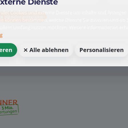
externe Dienste
det Cookies und externe Dienste um Inhalte und Anzeigen 
le Händer anzeigen
Sie können bestimmen, welche Dienste Sie zulassen und ob S
vollem Umfang nutzen möchten. Weitere Informationen erha
ng
ieren
⨯ Alle ablehnen
Personalisieren