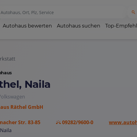
Autohaus bewerten
Autohaus suchen
Top-Empfeh
kstatt
ohaus
thel, Naila
 Volkswagen
aus Räthel GmbH
nacher Str. 83-85
09282/9600-0
www.autoh
Naila