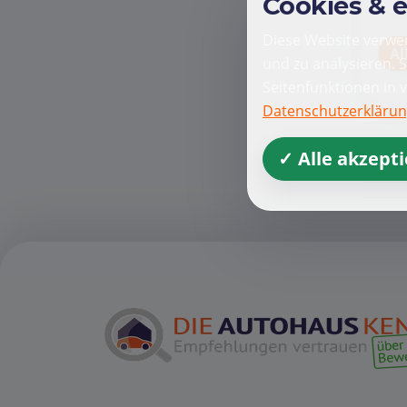
Cookies & 
Diese Website verwen
Al
und zu analysieren. 
Seitenfunktionen in 
Datenschutzerkläru
✓ Alle akzept