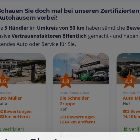
Schauen Sie doch mal bei unseren Zertifizierten
Autohäusern vorbei!
se
5 Händler
im
Umkreis von 50 km
haben sämtliche
Bewe
usive
Vertrauensfaktoren öffentlich
gemacht - und haben g
endes Auto oder Service für Sie.
4,8
4,6
4,4
Dacia, Renault, Seat
rcedes
Hyundai, M
Die Schneider
uto Müller
Auto Mü
Gruppe
aila
Hof
Hof
62 Bewertungen
802 Bew
,32 km entfernt
14,48 km
373 Bewertungen
12,64 km entfernt
verifiziert
verif
verifiziert