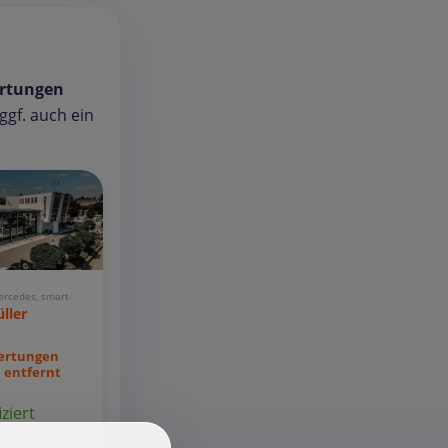
rtungen
gf. auch ein
ercedes, smart
ller
ertungen
 entfernt
iziert