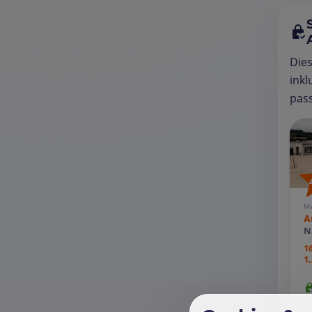
Die
inkl
pass
Me
A
N
1
1