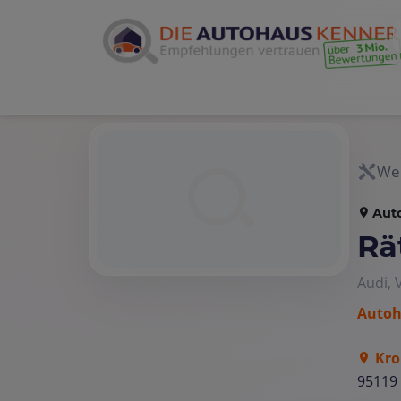
Wer
Aut
Rä
Audi,
Autoh
Kro
95119 