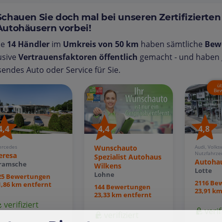
Schauen Sie doch mal bei unseren Zertifizierten
Autohäusern vorbei!
se
14 Händler
im
Umkreis von 50 km
haben sämtliche
Bew
usive
Vertrauensfaktoren öffentlich
gemacht - und haben g
endes Auto oder Service für Sie.
ü
Bew
4,4
4,4
4,8
rcedes
Wunschauto
Audi, Volks
Nutzfahrze
eresa
Spezialist Autohaus
Autohau
ramsche
Wilkens
Lotte
Lohne
25 Bewertungen
2116 Be
1,86 km entfernt
144 Bewertungen
23,91 km
23,33 km entfernt
verifiziert
verif
verifiziert