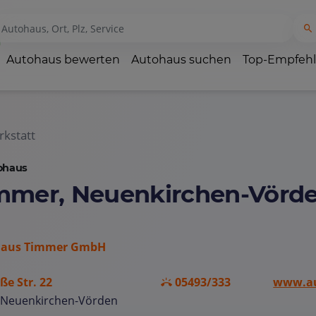
Autohaus bewerten
Autohaus suchen
Top-Empfeh
kstatt
ohaus
mmer, Neuenkirchen-Vörd
haus Timmer GmbH
ße Str. 22
05493/333
www.au
 Neuenkirchen-Vörden