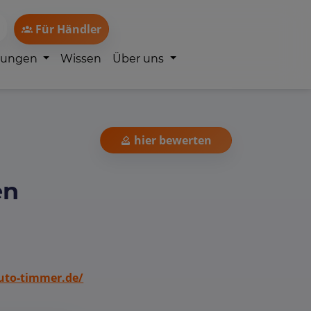
Für Händler
lungen
Wissen
Über uns
hier bewerten
en
to-timmer.de/