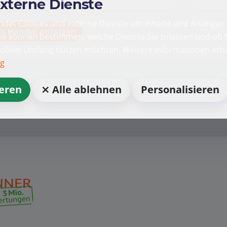
externe Dienste
det Cookies und externe Dienste um Inhalte und Anzeigen 
le Händer anzeigen
Sie können bestimmen, welche Dienste Sie zulassen und ob S
vollem Umfang nutzen möchten. Weitere Informationen erha
ng
ieren
⨯ Alle ablehnen
Personalisieren