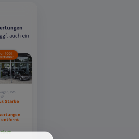
ertungen
gf. auch ein
ber 1000
ertungen
wagen, VW-
uge
s Starke
wertungen
 entfernt
iziert