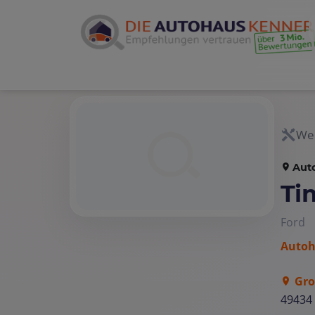
Wer
Aut
Ti
Ford
Auto
Gro
49434