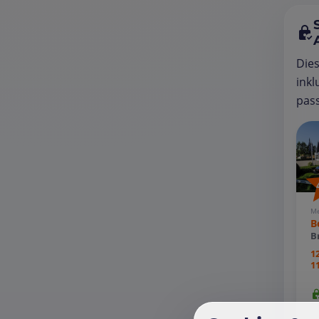
Die
inkl
pass
Me
B
B
1
1