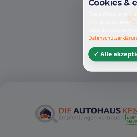
Cookies & 
Diese Website verwen
Al
und zu analysieren. 
Seitenfunktionen in 
Datenschutzerkläru
✓ Alle akzept