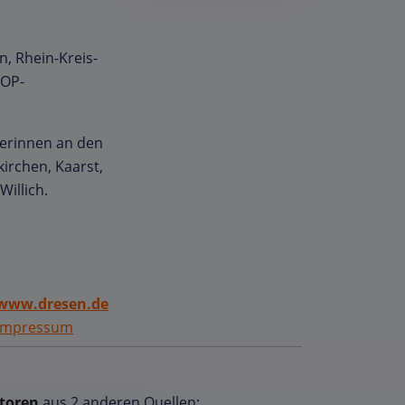
n, Rhein-Kreis-
TOP-
terinnen an den
irchen, Kaarst,
illich.
www.dresen.de
Impressum
toren
aus 2 anderen Quellen: