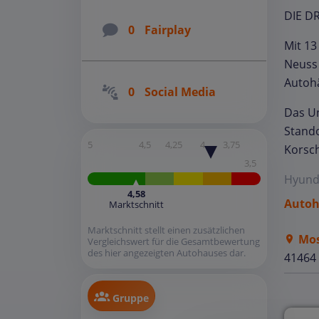
DIE D
0
Fairplay
Mit 13
Neuss 
Autoh
0
Social Media
Das Un
Stando
5
4,5
4,25
4
3,75
Korsch
3,5
Hyund
4,58
Autoh
Marktschnitt
Marktschnitt stellt einen zusätzlichen
Mos
Vergleichswert für die Gesamtbewertung
des hier angezeigten Autohauses dar.
41464
Gruppe