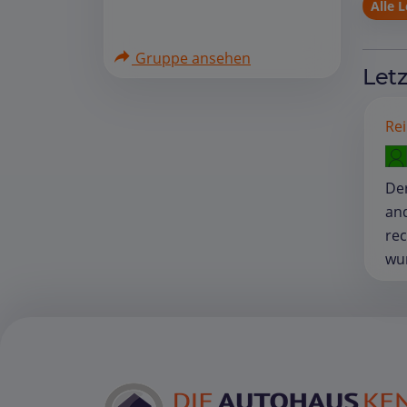
Alle 
Gruppe ansehen
Let
Rei
Der
an
rec
wu