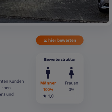
hier bewerten
Bewerterstruktur
chten Kunden
Männer
Frauen
lichen
100%
0%
senz und
1,0