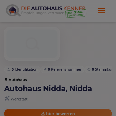
0
Identifikation
0
Referenznummer
0
Stammkund
Autohaus
Autohaus Nidda, Nidda
Werkstatt
hier bewerten