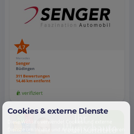
4,7
Mercedes
Senger
Büdingen
311 Bewertungen
14,46 km entfernt
verifiziert
Cookies & externe Dienste
Diese Website verwendet Cookies und externe
Dienste um Inhalte und Anzeigen zu personalisieren