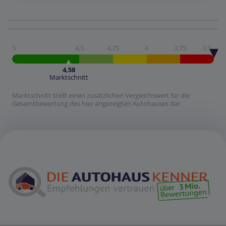
5
4,5
4,25
4
3,75
3,5
4,58
Marktschnitt
Marktschnitt stellt einen zusätzlichen Vergleichswert für die
Gesamtbewertung des hier angezeigten Autohauses dar.