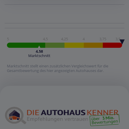
5
4,5
4,25
4
3,75
3,5
4,58
Marktschnitt
Marktschnitt stellt einen zusätzlichen Vergleichswert für die
Gesamtbewertung des hier angezeigten Autohauses dar.