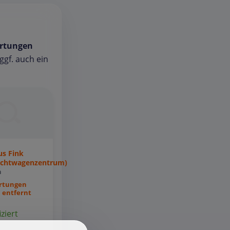
rtungen
gf. auch ein
s Fink
uchtwagenzentrum)
n
rtungen
 entfernt
iziert