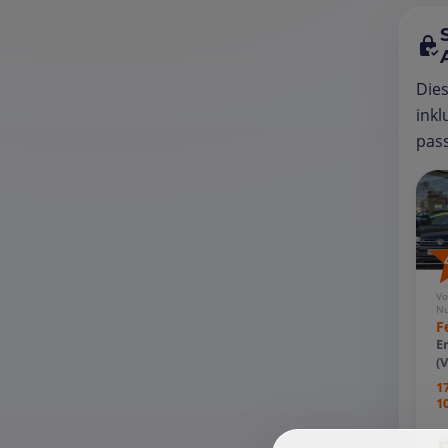
Die
inkl
pass
Vo
Nu
F
E
(
1
1