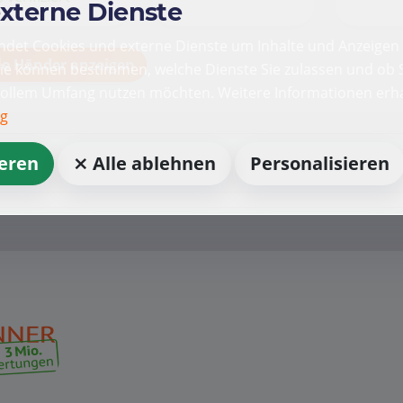
externe Dienste
det Cookies und externe Dienste um Inhalte und Anzeigen 
le Händer anzeigen
Sie können bestimmen, welche Dienste Sie zulassen und ob S
vollem Umfang nutzen möchten. Weitere Informationen erha
ng
ieren
⨯ Alle ablehnen
Personalisieren