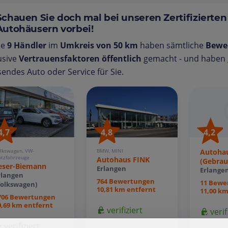
Schauen Sie doch mal bei unseren Zertifizierten
Autohäusern vorbei!
se
9 Händler
im
Umkreis von 50 km
haben sämtliche
Bewe
usive
Vertrauensfaktoren öffentlich
gemacht - und haben g
endes Auto oder Service für Sie.
4,7
4,8
4,2
lkswagen, VW-
BMW, MINI
Autohau
tzfahrzeuge
Autohaus FINK
(Gebra
eser-Biemann
Erlangen
Erlange
rlangen
764 Bewertungen
11 Bewe
Volkswagen)
10,81 km entfernt
11,00 km
706 Bewertungen
0,69 km entfernt
verifiziert
verif
verifiziert