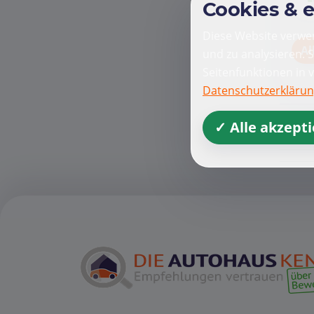
Cookies & 
Diese Website verwen
Al
und zu analysieren. 
Seitenfunktionen in 
Datenschutzerkläru
✓ Alle akzept