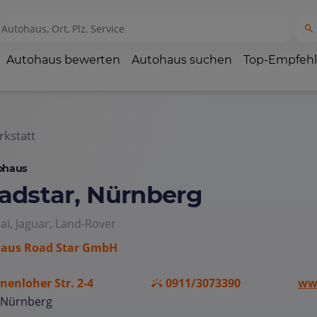
Autohaus bewerten
Autohaus suchen
Top-Empfeh
kstatt
ohaus
adstar, Nürnberg
i, Jaguar, Land-Rover
aus Road Star GmbH
nenloher Str. 2-4
0911/3073390
ww
 Nürnberg