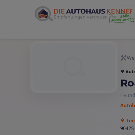
Wer
Aut
Ro
Hyunda
Autoh
Ten
90425