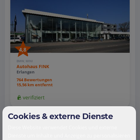
4,8
BMW, MINI
Autohaus FINK
Erlangen
764 Bewertungen
15,56 km entfernt
verifiziert
Cookies & externe Dienste
Diese Website verwendet Cookies und externe
Dienste um Inhalte und Anzeigen zu personalisieren