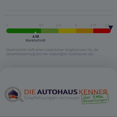
5
4,5
4,25
4
3,75
3,5
4,58
Marktschnitt
Marktschnitt stellt einen zusätzlichen Vergleichswert für die
Gesamtbewertung des hier angezeigten Autohauses dar.