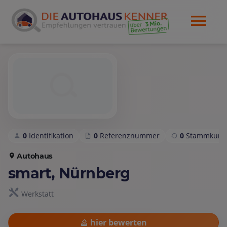
0
Identifikation
0
Referenznummer
0
Stammkund
Autohaus
smart, Nürnberg
Werkstatt
hier bewerten