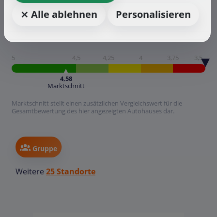
⨯ Alle ablehnen
Personalisieren
5
4,5
4,25
4
3,75
3,5
4,58
Marktschnitt
Marktschnitt stellt einen zusätzlichen Vergleichswert für die
Gesamtbewertung des hier angezeigten Autohauses dar.
Gruppe
Weitere
25 Standorte