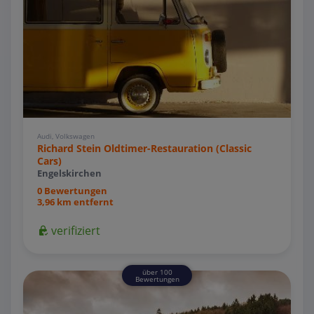
Audi, Volkswagen
Richard Stein Oldtimer-Restauration (Classic
Cars)
Engelskirchen
0 Bewertungen
3,96 km entfernt
verifiziert
über 100
Bewertungen