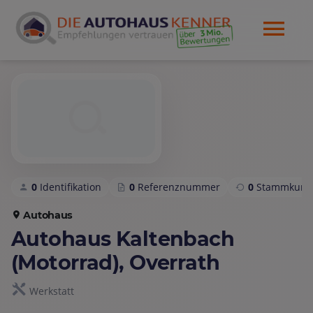
0
Identifikation
0
Referenznummer
0
Stammkund
Autohaus
Autohaus Kaltenbach
(Motorrad), Overrath
Werkstatt