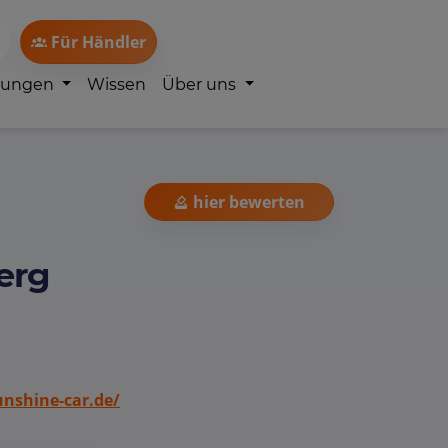
Für Händler
lungen
Wissen
Über uns
hier bewerten
erg
nshine-car.de/