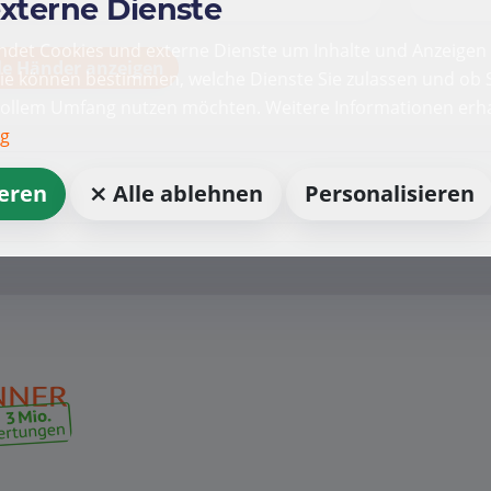
externe Dienste
det Cookies und externe Dienste um Inhalte und Anzeigen 
le Händer anzeigen
Sie können bestimmen, welche Dienste Sie zulassen und ob S
vollem Umfang nutzen möchten. Weitere Informationen erha
ng
ieren
⨯ Alle ablehnen
Personalisieren