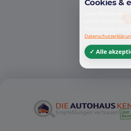
Cookies & 
Diese Website verwen
Al
und zu analysieren. 
Seitenfunktionen in 
Datenschutzerkläru
✓ Alle akzept