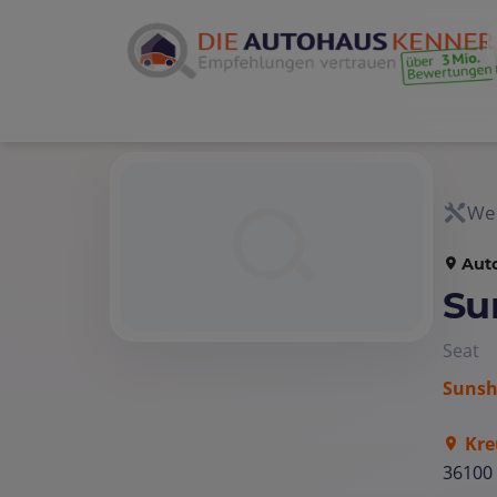
Wer
Aut
Su
Seat
Sunsh
Kre
36100