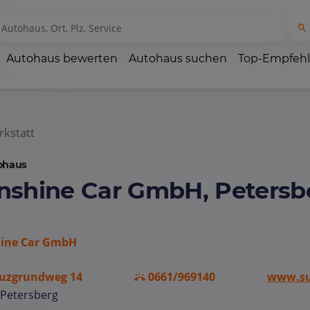
Autohaus bewerten
Autohaus suchen
Top-Empfeh
kstatt
ohaus
nshine Car GmbH, Petersb
ine Car GmbH
uzgrundweg 14
0661/969140
www.su
 Petersberg