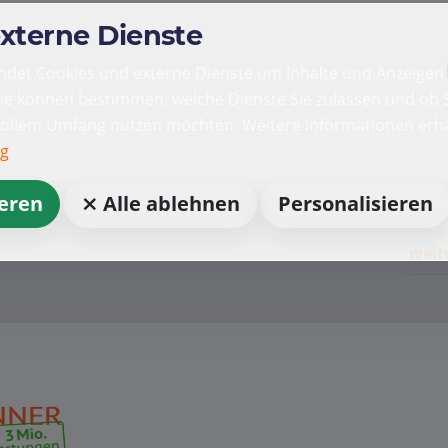
externe Dienste
det Cookies und externe Dienste um Inhalte und Anzeigen 
Sie können bestimmen, welche Dienste Sie zulassen und ob S
vollem Umfang nutzen möchten. Weitere Informationen erha
ng
ieren
⨯ Alle ablehnen
Personalisieren
weit