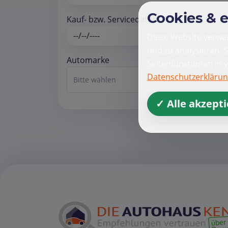
Cookies & 
Kauf- bzw. Servicedatum *
Diese Website verwen
und zu analysieren. 
Automarke
Seitenfunktionen in 
Datenschutzerkläru
Bitte wählen
✓ Alle akzept