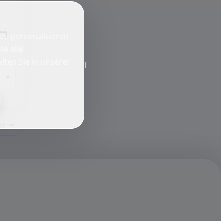
zu personalisieren
ie alle
lten Sie in unserer
f
er