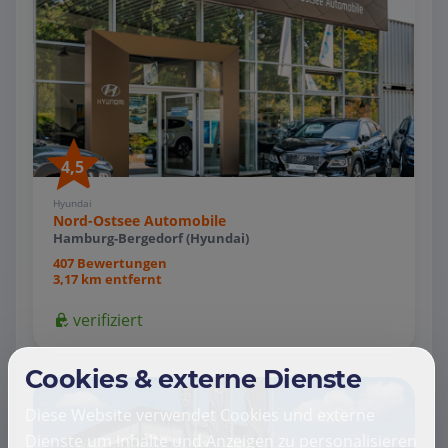
4,5
Hyundai
Nord-Ostsee Automobile
Hamburg-Bergedorf (Hyundai)
407 Bewertungen
3,17 km entfernt
verifiziert
Cookies & externe Dienste
Diese Website verwendet Cookies und externe
Dienste um Inhalte und Anzeigen zu personalisieren