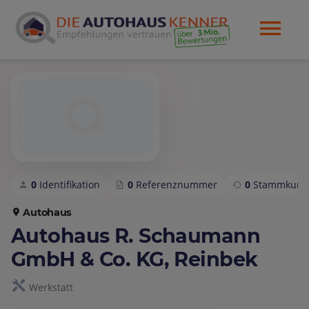
0
Identifikation
0
Referenznummer
0
Stammkund
Autohaus
Autohaus R. Schaumann
GmbH & Co. KG, Reinbek
Werkstatt