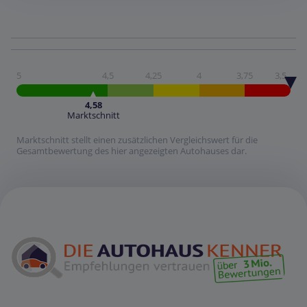
5
4,5
4,25
4
3,75
3,5
4,58
Marktschnitt
Marktschnitt stellt einen zusätzlichen Vergleichswert für die
Gesamtbewertung des hier angezeigten Autohauses dar.